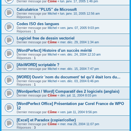
Dernier message par
Côme
«
lun. janv. 17, 2005 1:46 pm
Calculatrice "PLUS" de Microsoft
Dernier message par
Michel
«
lun. janv. 10, 2005 12:56 am
Réponses :
1
Codes ISO des langues
Dernier message par
Michel
«
ven. janv. 07, 2005 9:03 pm
Réponses :
1
Logiciel free de dessin vectoriel
Dernier message par
Côme
«
mer. déc. 29, 2004 1:34 am
[WordPerfect] Histoire d'un succès mérité
Dernier message par
Michel
«
ven. déc. 24, 2004 12:10 am
Réponses :
1
[AbiWORD] scriptable ?
Dernier message par
Michel
«
mer. déc. 15, 2004 7:47 pm
[WORD] Ouvrir 'nom du document' tel qu'il était lors du...
Dernier message par
Michel
«
ven. déc. 03, 2004 6:46 pm
Réponses :
1
[Wordperfect / Word] Comparatif des 2 logiciels (anglais)
Dernier message par
Côme
«
dim. juil. 11, 2004 8:03 pm
[WordPerfect Office] Présentation par Corel France de WPO
12
Dernier message par
Côme
«
ven. juin 11, 2004 9:56 pm
[Excel] et Paradox (copier/coller)
Dernier message par
Côme
«
mer. mai 26, 2004 11:07 pm
Réponses :
3