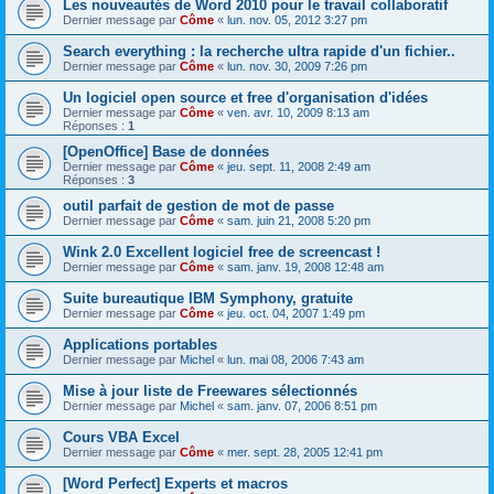
Les nouveautés de Word 2010 pour le travail collaboratif
Dernier message par
Côme
«
lun. nov. 05, 2012 3:27 pm
Search everything : la recherche ultra rapide d'un fichier..
Dernier message par
Côme
«
lun. nov. 30, 2009 7:26 pm
Un logiciel open source et free d'organisation d'idées
Dernier message par
Côme
«
ven. avr. 10, 2009 8:13 am
Réponses :
1
[OpenOffice] Base de données
Dernier message par
Côme
«
jeu. sept. 11, 2008 2:49 am
Réponses :
3
outil parfait de gestion de mot de passe
Dernier message par
Côme
«
sam. juin 21, 2008 5:20 pm
Wink 2.0 Excellent logiciel free de screencast !
Dernier message par
Côme
«
sam. janv. 19, 2008 12:48 am
Suite bureautique IBM Symphony, gratuite
Dernier message par
Côme
«
jeu. oct. 04, 2007 1:49 pm
Applications portables
Dernier message par
Michel
«
lun. mai 08, 2006 7:43 am
Mise à jour liste de Freewares sélectionnés
Dernier message par
Michel
«
sam. janv. 07, 2006 8:51 pm
Cours VBA Excel
Dernier message par
Côme
«
mer. sept. 28, 2005 12:41 pm
[Word Perfect] Experts et macros