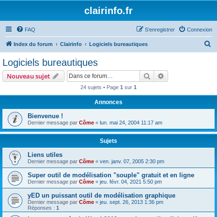
clairinfo.fr
FAQ
S’enregistrer
Connexion
R
Index du forum
Clairinfo
Logiciels bureautiques
e
Logiciels bureautiques
c
Rechercher
Recherche avanc
Nouveau sujet
h
24 sujets • Page
1
sur
1
e
Annonces
r
c
Bienvenue !
Dernier message par
Côme
«
lun. mai 24, 2004 11:17 am
h
e
Sujets
r
Liens utiles
Dernier message par
Côme
«
ven. janv. 07, 2005 2:30 pm
Super outil de modélisation "souple" gratuit et en ligne
Dernier message par
Côme
«
jeu. févr. 04, 2021 5:50 pm
yED un puissant outil de modélisation graphique
Dernier message par
Côme
«
jeu. sept. 26, 2013 1:36 pm
Réponses :
1