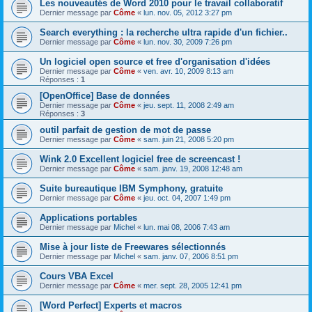
Les nouveautés de Word 2010 pour le travail collaboratif
Dernier message par
Côme
«
lun. nov. 05, 2012 3:27 pm
Search everything : la recherche ultra rapide d'un fichier..
Dernier message par
Côme
«
lun. nov. 30, 2009 7:26 pm
Un logiciel open source et free d'organisation d'idées
Dernier message par
Côme
«
ven. avr. 10, 2009 8:13 am
Réponses :
1
[OpenOffice] Base de données
Dernier message par
Côme
«
jeu. sept. 11, 2008 2:49 am
Réponses :
3
outil parfait de gestion de mot de passe
Dernier message par
Côme
«
sam. juin 21, 2008 5:20 pm
Wink 2.0 Excellent logiciel free de screencast !
Dernier message par
Côme
«
sam. janv. 19, 2008 12:48 am
Suite bureautique IBM Symphony, gratuite
Dernier message par
Côme
«
jeu. oct. 04, 2007 1:49 pm
Applications portables
Dernier message par
Michel
«
lun. mai 08, 2006 7:43 am
Mise à jour liste de Freewares sélectionnés
Dernier message par
Michel
«
sam. janv. 07, 2006 8:51 pm
Cours VBA Excel
Dernier message par
Côme
«
mer. sept. 28, 2005 12:41 pm
[Word Perfect] Experts et macros