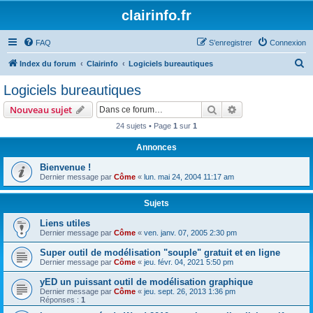
clairinfo.fr
FAQ
S’enregistrer
Connexion
R
Index du forum
Clairinfo
Logiciels bureautiques
e
Logiciels bureautiques
c
Rechercher
Recherche avanc
Nouveau sujet
h
24 sujets • Page
1
sur
1
e
Annonces
r
c
Bienvenue !
Dernier message par
Côme
«
lun. mai 24, 2004 11:17 am
h
e
Sujets
r
Liens utiles
Dernier message par
Côme
«
ven. janv. 07, 2005 2:30 pm
Super outil de modélisation "souple" gratuit et en ligne
Dernier message par
Côme
«
jeu. févr. 04, 2021 5:50 pm
yED un puissant outil de modélisation graphique
Dernier message par
Côme
«
jeu. sept. 26, 2013 1:36 pm
Réponses :
1