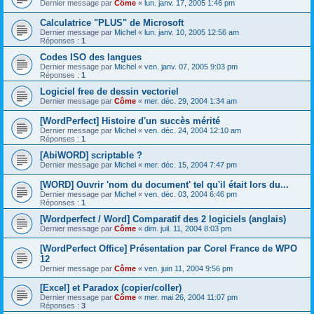
Dernier message par
Côme
«
lun. janv. 17, 2005 1:46 pm
Calculatrice "PLUS" de Microsoft
Dernier message par
Michel
«
lun. janv. 10, 2005 12:56 am
Réponses :
1
Codes ISO des langues
Dernier message par
Michel
«
ven. janv. 07, 2005 9:03 pm
Réponses :
1
Logiciel free de dessin vectoriel
Dernier message par
Côme
«
mer. déc. 29, 2004 1:34 am
[WordPerfect] Histoire d'un succès mérité
Dernier message par
Michel
«
ven. déc. 24, 2004 12:10 am
Réponses :
1
[AbiWORD] scriptable ?
Dernier message par
Michel
«
mer. déc. 15, 2004 7:47 pm
[WORD] Ouvrir 'nom du document' tel qu'il était lors du...
Dernier message par
Michel
«
ven. déc. 03, 2004 6:46 pm
Réponses :
1
[Wordperfect / Word] Comparatif des 2 logiciels (anglais)
Dernier message par
Côme
«
dim. juil. 11, 2004 8:03 pm
[WordPerfect Office] Présentation par Corel France de WPO
12
Dernier message par
Côme
«
ven. juin 11, 2004 9:56 pm
[Excel] et Paradox (copier/coller)
Dernier message par
Côme
«
mer. mai 26, 2004 11:07 pm
Réponses :
3