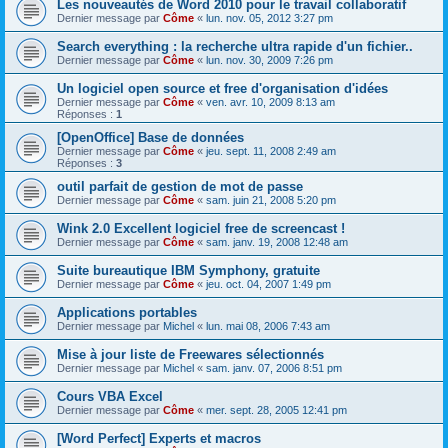
Les nouveautés de Word 2010 pour le travail collaboratif
Dernier message par
Côme
«
lun. nov. 05, 2012 3:27 pm
Search everything : la recherche ultra rapide d'un fichier..
Dernier message par
Côme
«
lun. nov. 30, 2009 7:26 pm
Un logiciel open source et free d'organisation d'idées
Dernier message par
Côme
«
ven. avr. 10, 2009 8:13 am
Réponses :
1
[OpenOffice] Base de données
Dernier message par
Côme
«
jeu. sept. 11, 2008 2:49 am
Réponses :
3
outil parfait de gestion de mot de passe
Dernier message par
Côme
«
sam. juin 21, 2008 5:20 pm
Wink 2.0 Excellent logiciel free de screencast !
Dernier message par
Côme
«
sam. janv. 19, 2008 12:48 am
Suite bureautique IBM Symphony, gratuite
Dernier message par
Côme
«
jeu. oct. 04, 2007 1:49 pm
Applications portables
Dernier message par
Michel
«
lun. mai 08, 2006 7:43 am
Mise à jour liste de Freewares sélectionnés
Dernier message par
Michel
«
sam. janv. 07, 2006 8:51 pm
Cours VBA Excel
Dernier message par
Côme
«
mer. sept. 28, 2005 12:41 pm
[Word Perfect] Experts et macros