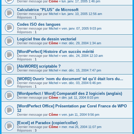
Dernier message par
Côme
«
lun. janv. 17, 2005 1:46 pm
Calculatrice "PLUS" de Microsoft
Dernier message par
Michel
«
lun. janv. 10, 2005 12:56 am
Réponses :
1
Codes ISO des langues
Dernier message par
Michel
«
ven. janv. 07, 2005 9:03 pm
Réponses :
1
Logiciel free de dessin vectoriel
Dernier message par
Côme
«
mer. déc. 29, 2004 1:34 am
[WordPerfect] Histoire d'un succès mérité
Dernier message par
Michel
«
ven. déc. 24, 2004 12:10 am
Réponses :
1
[AbiWORD] scriptable ?
Dernier message par
Michel
«
mer. déc. 15, 2004 7:47 pm
[WORD] Ouvrir 'nom du document' tel qu'il était lors du...
Dernier message par
Michel
«
ven. déc. 03, 2004 6:46 pm
Réponses :
1
[Wordperfect / Word] Comparatif des 2 logiciels (anglais)
Dernier message par
Côme
«
dim. juil. 11, 2004 8:03 pm
[WordPerfect Office] Présentation par Corel France de WPO
12
Dernier message par
Côme
«
ven. juin 11, 2004 9:56 pm
[Excel] et Paradox (copier/coller)
Dernier message par
Côme
«
mer. mai 26, 2004 11:07 pm
Réponses :
3