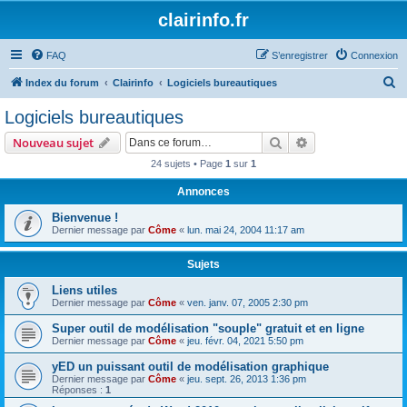
clairinfo.fr
FAQ
S’enregistrer
Connexion
R
Index du forum
Clairinfo
Logiciels bureautiques
e
Logiciels bureautiques
c
Rechercher
Recherche avanc
Nouveau sujet
h
24 sujets • Page
1
sur
1
e
Annonces
r
c
Bienvenue !
Dernier message par
Côme
«
lun. mai 24, 2004 11:17 am
h
e
Sujets
r
Liens utiles
Dernier message par
Côme
«
ven. janv. 07, 2005 2:30 pm
Super outil de modélisation "souple" gratuit et en ligne
Dernier message par
Côme
«
jeu. févr. 04, 2021 5:50 pm
yED un puissant outil de modélisation graphique
Dernier message par
Côme
«
jeu. sept. 26, 2013 1:36 pm
Réponses :
1