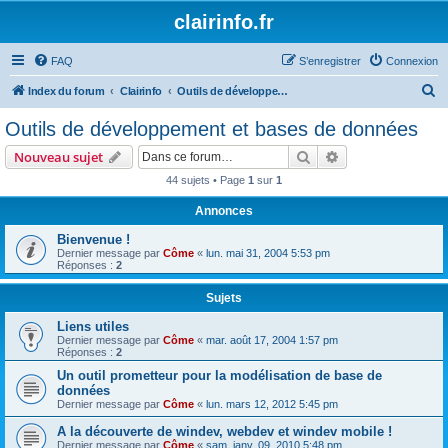
clairinfo.fr
FAQ
S’enregistrer
Connexion
R
Index du forum
Clairinfo
Outils de développement et bases de données
e
Outils de développement et bases de données
c
Rechercher
Recherche avanc
Nouveau sujet
h
44 sujets • Page
1
sur
1
e
Annonces
r
c
Bienvenue !
Dernier message par
Côme
«
lun. mai 31, 2004 5:53 pm
h
Réponses :
2
e
Sujets
r
Liens utiles
Dernier message par
Côme
«
mar. août 17, 2004 1:57 pm
Réponses :
2
Un outil prometteur pour la modélisation de base de
données
Dernier message par
Côme
«
lun. mars 12, 2012 5:45 pm
A la découverte de windev, webdev et windev mobile !
Dernier message par
Côme
«
sam. janv. 09, 2010 5:48 pm