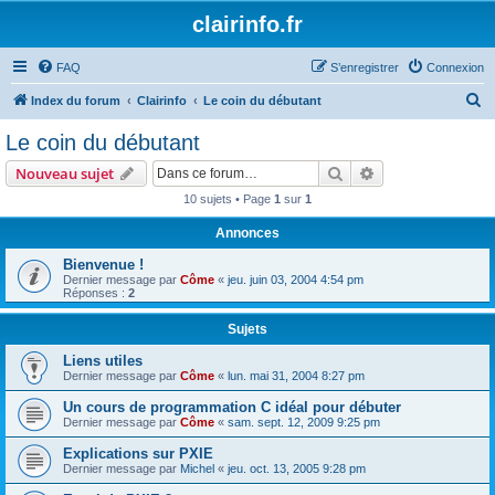
clairinfo.fr
FAQ
S’enregistrer
Connexion
R
Index du forum
Clairinfo
Le coin du débutant
e
Le coin du débutant
c
Rechercher
Recherche avanc
Nouveau sujet
h
10 sujets • Page
1
sur
1
e
Annonces
r
c
Bienvenue !
Dernier message par
Côme
«
jeu. juin 03, 2004 4:54 pm
h
Réponses :
2
e
Sujets
r
Liens utiles
Dernier message par
Côme
«
lun. mai 31, 2004 8:27 pm
Un cours de programmation C idéal pour débuter
Dernier message par
Côme
«
sam. sept. 12, 2009 9:25 pm
Explications sur PXIE
Dernier message par
Michel
«
jeu. oct. 13, 2005 9:28 pm