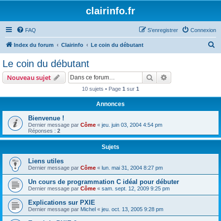
clairinfo.fr
FAQ
S’enregistrer
Connexion
R
Index du forum
Clairinfo
Le coin du débutant
e
Le coin du débutant
c
Rechercher
Recherche avanc
Nouveau sujet
h
10 sujets • Page
1
sur
1
e
Annonces
r
c
Bienvenue !
Dernier message par
Côme
«
jeu. juin 03, 2004 4:54 pm
h
Réponses :
2
e
Sujets
r
Liens utiles
Dernier message par
Côme
«
lun. mai 31, 2004 8:27 pm
Un cours de programmation C idéal pour débuter
Dernier message par
Côme
«
sam. sept. 12, 2009 9:25 pm
Explications sur PXIE
Dernier message par
Michel
«
jeu. oct. 13, 2005 9:28 pm