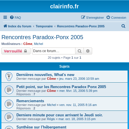
clairinfo.fr
FAQ
S’enregistrer
Connexion
R
Index du forum
Temporaire
Rencontres Paradox-Ponx 2005
e
Rencontres Paradox-Ponx 2005
c
Modérateurs :
Côme
,
Michel
h
Rechercher
Recherche avancée
Verrouillé
e
20 sujets • Page
1
sur
1
r
Sujets
c
Dernières nouvelles, What's new
h
Dernier message par
Côme
«
jeu. mars 23, 2006 10:59 am
e
Petit point, sur les Rencontres Paradox Ponx 2005
r
Dernier message par
Côme
«
mer. févr. 15, 2006 5:39 pm
Réponses :
7
Remerciements
Dernier message par
Michel
«
ven. nov. 11, 2005 8:16 am
Réponses :
2
Derniere minute pour ceux arrivant le Jeudi soir.
Dernier message par
Régis
«
mar. oct. 18, 2005 3:15 pm
Synthèse sur l'hébergement