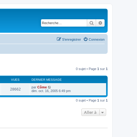
Rechercher
Recherche avancé
S’enregistrer
Connexion
0 sujet • Page
1
sur
1
VUES
DERNIER MESSAGE
par
Côme
28662
dim. oct. 16, 2005 6:49 pm
0 sujet • Page
1
sur
1
Aller à