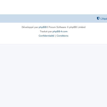
L’équ
Développé par
phpBB
® Forum Software © phpBB Limited
Traduit par
phpBB-fr.com
Confidentialité
|
Conditions