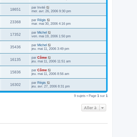
par
Invité
18651
mer. avr. 26, 2006 9:30 pm
par
Régis
23368
mar. mai 30, 2006 4:16 pm
par
Michel
17352
ven. mai 19, 2006 1:50 pm
par
Michel
35436
jeu. mai 11, 2006 3:49 pm
par
Côme
16135
jeu. mai 11, 2006 11:51 am
par
Côme
15836
jeu. mai 11, 2006 8:56 am
par
Régis
16302
jeu. avr. 27, 2006 8:31 pm
9 sujets • Page
1
sur
1
Aller à