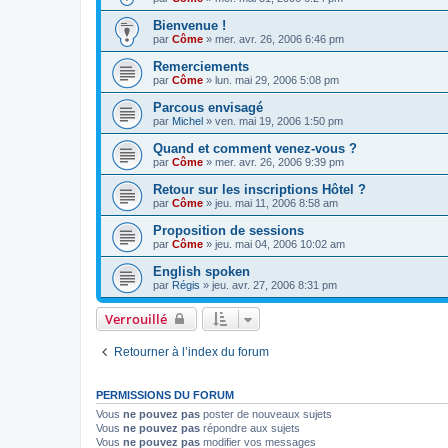
Bienvenue !
par
Côme
» mer. avr. 26, 2006 6:46 pm
Remerciements
par
Côme
» lun. mai 29, 2006 5:08 pm
Parcous envisagé
par
Michel
» ven. mai 19, 2006 1:50 pm
Quand et comment venez-vous ?
par
Côme
» mer. avr. 26, 2006 9:39 pm
Retour sur les inscriptions Hôtel ?
par
Côme
» jeu. mai 11, 2006 8:58 am
Proposition de sessions
par
Côme
» jeu. mai 04, 2006 10:02 am
English spoken
par
Régis
» jeu. avr. 27, 2006 8:31 pm
Verrouillé
Retourner à l’index du forum
PERMISSIONS DU FORUM
Vous
ne pouvez pas
poster de nouveaux sujets
Vous
ne pouvez pas
répondre aux sujets
Vous
ne pouvez pas
modifier vos messages