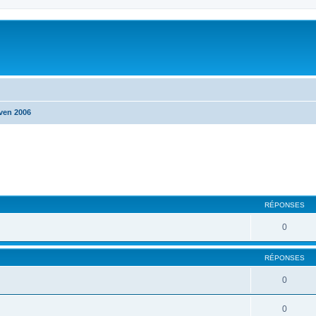
ven 2006
che avancée
RÉPONSES
0
RÉPONSES
0
0