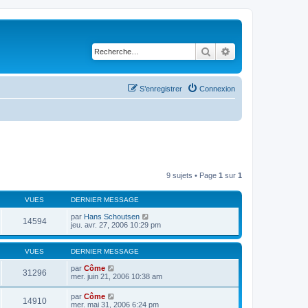
Rechercher
Recherche avancé
S’enregistrer
Connexion
9 sujets • Page
1
sur
1
VUES
DERNIER MESSAGE
par
Hans Schoutsen
14594
jeu. avr. 27, 2006 10:29 pm
VUES
DERNIER MESSAGE
par
Côme
31296
mer. juin 21, 2006 10:38 am
par
Côme
14910
mer. mai 31, 2006 6:24 pm