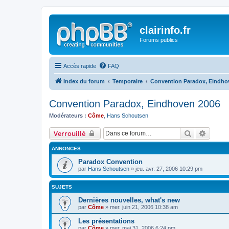
clairinfo.fr
Forums publics
Accès rapide
FAQ
Index du forum
Temporaire
Convention Paradox, Eindho
Convention Paradox, Eindhoven 2006
Modérateurs :
Côme
,
Hans Schoutsen
Rechercher
Recher
Verrouillé
ANNONCES
Paradox Convention
par
Hans Schoutsen
» jeu. avr. 27, 2006 10:29 pm
SUJETS
Dernières nouvelles, what's new
par
Côme
» mer. juin 21, 2006 10:38 am
Les présentations
par
Côme
» mer. mai 31, 2006 6:24 pm