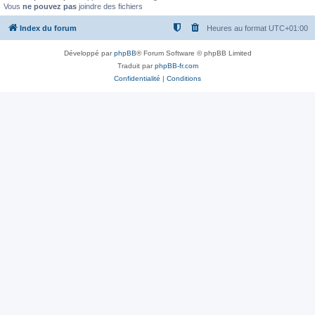
Vous
ne pouvez pas
joindre des fichiers
Index du forum
Heures au format
UTC+01:00
Développé par
phpBB
® Forum Software © phpBB Limited
Traduit par
phpBB-fr.com
Confidentialité
|
Conditions