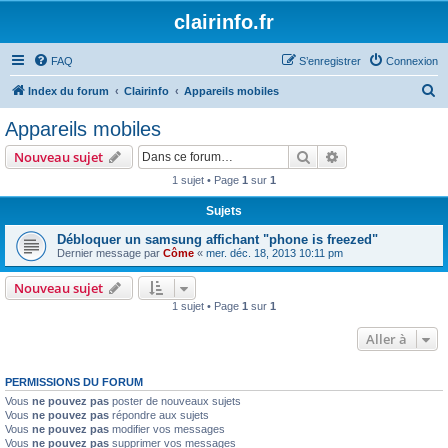
clairinfo.fr
FAQ
S’enregistrer
Connexion
R
Index du forum
Clairinfo
Appareils mobiles
e
Appareils mobiles
c
Rechercher
Recherche avanc
Nouveau sujet
h
1 sujet • Page
1
sur
1
e
Sujets
r
c
Débloquer un samsung affichant "phone is freezed"
Dernier message par
Côme
«
mer. déc. 18, 2013 10:11 pm
h
e
Nouveau sujet
1 sujet • Page
1
sur
1
r
Aller à
PERMISSIONS DU FORUM
Vous
ne pouvez pas
poster de nouveaux sujets
Vous
ne pouvez pas
répondre aux sujets
Vous
ne pouvez pas
modifier vos messages
Vous
ne pouvez pas
supprimer vos messages