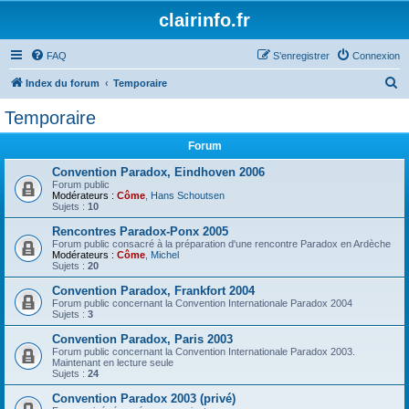
clairinfo.fr
FAQ
S’enregistrer
Connexion
R
Index du forum
Temporaire
e
Temporaire
c
Forum
h
e
Convention Paradox, Eindhoven 2006
Forum public
r
Modérateurs :
Côme
,
Hans Schoutsen
Sujets :
10
c
Rencontres Paradox-Ponx 2005
h
Forum public consacré à la préparation d'une rencontre Paradox en Ardèche
Modérateurs :
Côme
,
Michel
e
Sujets :
20
r
Convention Paradox, Frankfort 2004
Forum public concernant la Convention Internationale Paradox 2004
Sujets :
3
Convention Paradox, Paris 2003
Forum public concernant la Convention Internationale Paradox 2003.
Maintenant en lecture seule
Sujets :
24
Convention Paradox 2003 (privé)