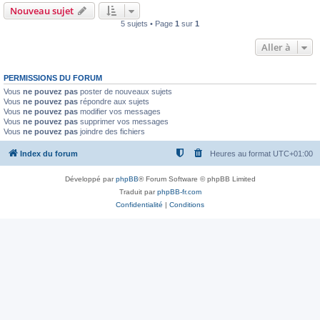
Nouveau sujet
5 sujets • Page
1
sur
1
Aller à
PERMISSIONS DU FORUM
Vous
ne pouvez pas
poster de nouveaux sujets
Vous
ne pouvez pas
répondre aux sujets
Vous
ne pouvez pas
modifier vos messages
Vous
ne pouvez pas
supprimer vos messages
Vous
ne pouvez pas
joindre des fichiers
Index du forum
Heures au format
UTC+01:00
Développé par
phpBB
® Forum Software © phpBB Limited
Traduit par
phpBB-fr.com
Confidentialité
|
Conditions