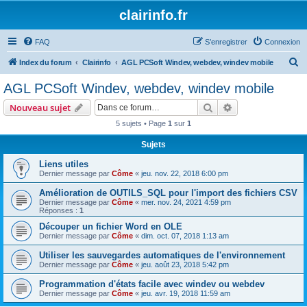
clairinfo.fr
FAQ
S’enregistrer
Connexion
R
Index du forum
Clairinfo
AGL PCSoft Windev, webdev, windev mobile
e
AGL PCSoft Windev, webdev, windev mobile
c
Rechercher
Recherche avanc
Nouveau sujet
h
5 sujets • Page
1
sur
1
e
Sujets
r
c
Liens utiles
Dernier message par
Côme
«
jeu. nov. 22, 2018 6:00 pm
h
Amélioration de OUTILS_SQL pour l'import des fichiers CSV
e
Dernier message par
Côme
«
mer. nov. 24, 2021 4:59 pm
r
Réponses :
1
Découper un fichier Word en OLE
Dernier message par
Côme
«
dim. oct. 07, 2018 1:13 am
Utiliser les sauvegardes automatiques de l'environnement
Dernier message par
Côme
«
jeu. août 23, 2018 5:42 pm
Programmation d'états facile avec windev ou webdev
Dernier message par
Côme
«
jeu. avr. 19, 2018 11:59 am