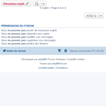
Nouveau sujet
5 sujets • Page
1
sur
1
Aller à
PERMISSIONS DU FORUM
Vous
ne pouvez pas
poster de nouveaux sujets
Vous
ne pouvez pas
répondre aux sujets
Vous
ne pouvez pas
modifier vos messages
Vous
ne pouvez pas
supprimer vos messages
Vous
ne pouvez pas
joindre des fichiers
Index du forum
Heures au format
UTC+01:00
Développé par
phpBB
® Forum Software © phpBB Limited
Traduit par
phpBB-fr.com
Confidentialité
|
Conditions