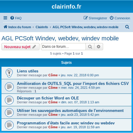
clairinfo.fr
FAQ
S’enregistrer
Connexion
R
Index du forum
Clairinfo
AGL PCSoft Windev, webdev, windev mobile
e
AGL PCSoft Windev, webdev, windev mobile
c
Rechercher
Recherche avanc
Nouveau sujet
h
5 sujets • Page
1
sur
1
e
Sujets
r
c
Liens utiles
Dernier message par
Côme
«
jeu. nov. 22, 2018 6:00 pm
h
Amélioration de OUTILS_SQL pour l'import des fichiers CSV
e
Dernier message par
Côme
«
mer. nov. 24, 2021 4:59 pm
r
Réponses :
1
Découper un fichier Word en OLE
Dernier message par
Côme
«
dim. oct. 07, 2018 1:13 am
Utiliser les sauvegardes automatiques de l'environnement
Dernier message par
Côme
«
jeu. août 23, 2018 5:42 pm
Programmation d'états facile avec windev ou webdev
Dernier message par
Côme
«
jeu. avr. 19, 2018 11:59 am