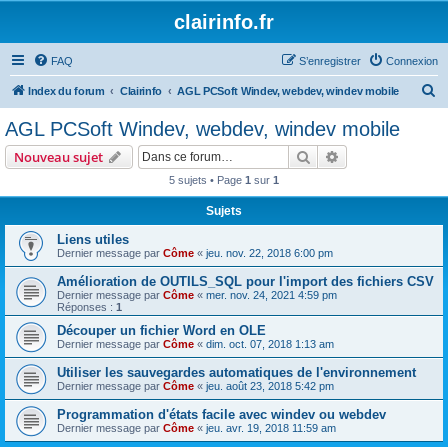
clairinfo.fr
FAQ
S’enregistrer
Connexion
R
Index du forum
Clairinfo
AGL PCSoft Windev, webdev, windev mobile
e
AGL PCSoft Windev, webdev, windev mobile
c
Rechercher
Recherche avanc
Nouveau sujet
h
5 sujets • Page
1
sur
1
e
Sujets
r
c
Liens utiles
Dernier message par
Côme
«
jeu. nov. 22, 2018 6:00 pm
h
Amélioration de OUTILS_SQL pour l'import des fichiers CSV
e
Dernier message par
Côme
«
mer. nov. 24, 2021 4:59 pm
r
Réponses :
1
Découper un fichier Word en OLE
Dernier message par
Côme
«
dim. oct. 07, 2018 1:13 am
Utiliser les sauvegardes automatiques de l'environnement
Dernier message par
Côme
«
jeu. août 23, 2018 5:42 pm
Programmation d'états facile avec windev ou webdev
Dernier message par
Côme
«
jeu. avr. 19, 2018 11:59 am