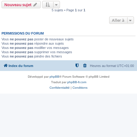
Nouveau sujet
5 sujets • Page
1
sur
1
Aller à
PERMISSIONS DU FORUM
Vous
ne pouvez pas
poster de nouveaux sujets
Vous
ne pouvez pas
répondre aux sujets
Vous
ne pouvez pas
modifier vos messages
Vous
ne pouvez pas
supprimer vos messages
Vous
ne pouvez pas
joindre des fichiers
Index du forum
Heures au format
UTC+01:00
Développé par
phpBB
® Forum Software © phpBB Limited
Traduit par
phpBB-fr.com
Confidentialité
|
Conditions