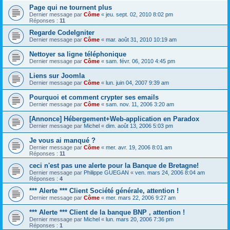
Page qui ne tournent plus
Dernier message par
Côme
«
jeu. sept. 02, 2010 8:02 pm
Réponses :
11
Regarde CodeIgniter
Dernier message par
Côme
«
mar. août 31, 2010 10:19 am
Nettoyer sa ligne téléphonique
Dernier message par
Côme
«
sam. févr. 06, 2010 4:45 pm
Liens sur Joomla
Dernier message par
Côme
«
lun. juin 04, 2007 9:39 am
Pourquoi et comment crypter ses emails
Dernier message par
Côme
«
sam. nov. 11, 2006 3:20 am
[Annonce] Hébergement+Web-application en Paradox
Dernier message par
Michel
«
dim. août 13, 2006 5:03 pm
Je vous ai manqué ?
Dernier message par
Côme
«
mer. avr. 19, 2006 8:01 am
Réponses :
11
ceci n'est pas une alerte pour la Banque de Bretagne!
Dernier message par
Philippe GUEGAN
«
ven. mars 24, 2006 8:04 am
Réponses :
4
*** Alerte *** Client Société générale, attention !
Dernier message par
Côme
«
mer. mars 22, 2006 9:27 am
*** Alerte *** Client de la banque BNP , attention !
Dernier message par
Michel
«
lun. mars 20, 2006 7:36 pm
Réponses :
1