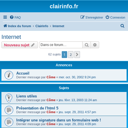
clairinfo.fr
FAQ
S’enregistrer
Connexion
R
Index du forum
Clairinfo
Internet
e
Internet
c
Rechercher
Recherche avanc
Nouveau sujet
h
e
1
2
Suivante
62 sujets
r
Annonces
c
Accueil
h
Dernier message par
Côme
«
mer. oct. 30, 2002 9:24 pm
e
r
Sujets
Liens utiles
Dernier message par
Côme
«
jeu. févr. 13, 2003 11:24 am
Présentation de l'html 5
Dernier message par
Côme
«
jeu. sept. 29, 2011 4:57 pm
Intégrer une signature dans un formulaire web !
Dernier message par
Côme
«
jeu. sept. 29, 2011 4:09 pm