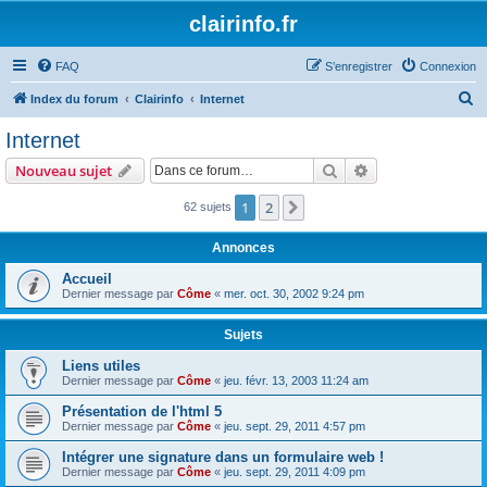
clairinfo.fr
FAQ
S’enregistrer
Connexion
R
Index du forum
Clairinfo
Internet
e
Internet
c
Rechercher
Recherche avanc
Nouveau sujet
h
e
1
2
Suivante
62 sujets
r
Annonces
c
Accueil
h
Dernier message par
Côme
«
mer. oct. 30, 2002 9:24 pm
e
r
Sujets
Liens utiles
Dernier message par
Côme
«
jeu. févr. 13, 2003 11:24 am
Présentation de l'html 5
Dernier message par
Côme
«
jeu. sept. 29, 2011 4:57 pm
Intégrer une signature dans un formulaire web !
Dernier message par
Côme
«
jeu. sept. 29, 2011 4:09 pm