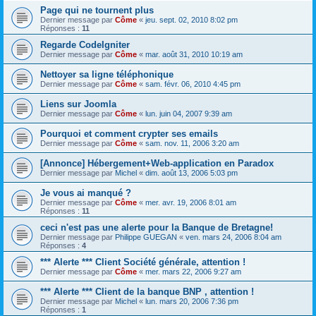
Page qui ne tournent plus
Dernier message par
Côme
«
jeu. sept. 02, 2010 8:02 pm
Réponses :
11
Regarde CodeIgniter
Dernier message par
Côme
«
mar. août 31, 2010 10:19 am
Nettoyer sa ligne téléphonique
Dernier message par
Côme
«
sam. févr. 06, 2010 4:45 pm
Liens sur Joomla
Dernier message par
Côme
«
lun. juin 04, 2007 9:39 am
Pourquoi et comment crypter ses emails
Dernier message par
Côme
«
sam. nov. 11, 2006 3:20 am
[Annonce] Hébergement+Web-application en Paradox
Dernier message par
Michel
«
dim. août 13, 2006 5:03 pm
Je vous ai manqué ?
Dernier message par
Côme
«
mer. avr. 19, 2006 8:01 am
Réponses :
11
ceci n'est pas une alerte pour la Banque de Bretagne!
Dernier message par
Philippe GUEGAN
«
ven. mars 24, 2006 8:04 am
Réponses :
4
*** Alerte *** Client Société générale, attention !
Dernier message par
Côme
«
mer. mars 22, 2006 9:27 am
*** Alerte *** Client de la banque BNP , attention !
Dernier message par
Michel
«
lun. mars 20, 2006 7:36 pm
Réponses :
1