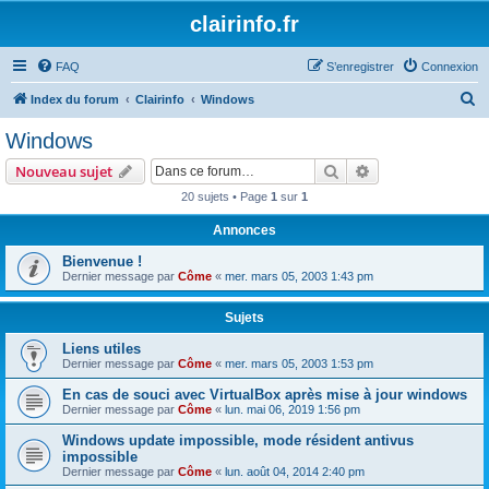
clairinfo.fr
FAQ
S’enregistrer
Connexion
R
Index du forum
Clairinfo
Windows
e
Windows
c
Rechercher
Recherche avanc
Nouveau sujet
h
20 sujets • Page
1
sur
1
e
Annonces
r
c
Bienvenue !
Dernier message par
Côme
«
mer. mars 05, 2003 1:43 pm
h
e
Sujets
r
Liens utiles
Dernier message par
Côme
«
mer. mars 05, 2003 1:53 pm
En cas de souci avec VirtualBox après mise à jour windows
Dernier message par
Côme
«
lun. mai 06, 2019 1:56 pm
Windows update impossible, mode résident antivus
impossible
Dernier message par
Côme
«
lun. août 04, 2014 2:40 pm