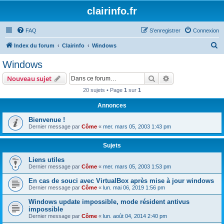
clairinfo.fr
FAQ
S’enregistrer
Connexion
R
Index du forum
Clairinfo
Windows
e
Windows
c
Rechercher
Recherche avanc
Nouveau sujet
h
20 sujets • Page
1
sur
1
e
Annonces
r
c
Bienvenue !
Dernier message par
Côme
«
mer. mars 05, 2003 1:43 pm
h
e
Sujets
r
Liens utiles
Dernier message par
Côme
«
mer. mars 05, 2003 1:53 pm
En cas de souci avec VirtualBox après mise à jour windows
Dernier message par
Côme
«
lun. mai 06, 2019 1:56 pm
Windows update impossible, mode résident antivus
impossible
Dernier message par
Côme
«
lun. août 04, 2014 2:40 pm