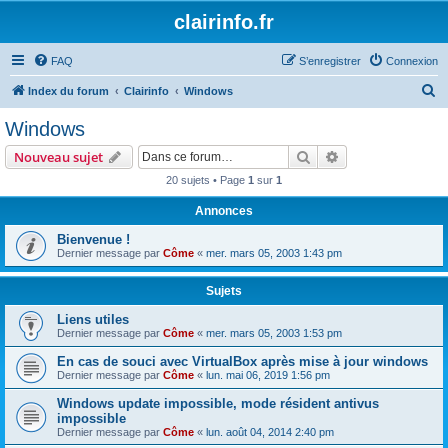
clairinfo.fr
FAQ
S’enregistrer
Connexion
R
Index du forum
Clairinfo
Windows
e
Windows
c
Rechercher
Recherche avanc
Nouveau sujet
h
20 sujets • Page
1
sur
1
e
Annonces
r
c
Bienvenue !
Dernier message par
Côme
«
mer. mars 05, 2003 1:43 pm
h
e
Sujets
r
Liens utiles
Dernier message par
Côme
«
mer. mars 05, 2003 1:53 pm
En cas de souci avec VirtualBox après mise à jour windows
Dernier message par
Côme
«
lun. mai 06, 2019 1:56 pm
Windows update impossible, mode résident antivus
impossible
Dernier message par
Côme
«
lun. août 04, 2014 2:40 pm