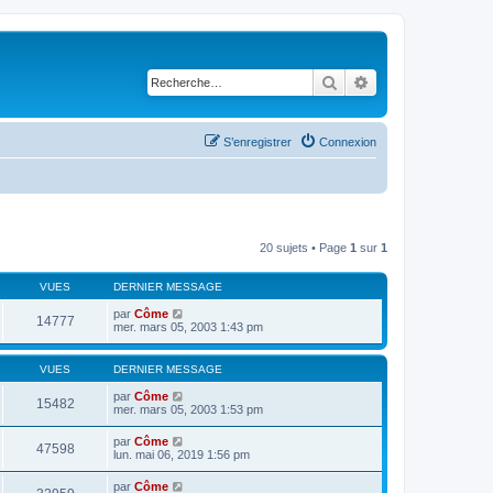
Rechercher
Recherche avancé
S’enregistrer
Connexion
20 sujets • Page
1
sur
1
VUES
DERNIER MESSAGE
par
Côme
14777
mer. mars 05, 2003 1:43 pm
VUES
DERNIER MESSAGE
par
Côme
15482
mer. mars 05, 2003 1:53 pm
par
Côme
47598
lun. mai 06, 2019 1:56 pm
par
Côme