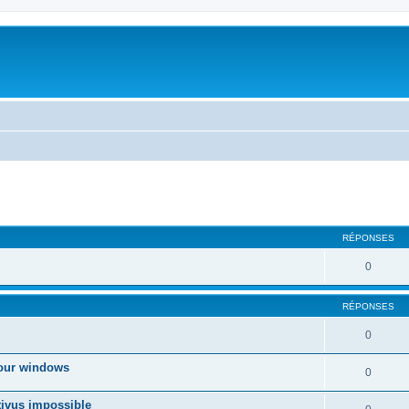
cher
cherche avancée
RÉPONSES
0
RÉPONSES
0
jour windows
0
ivus impossible