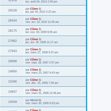
32959
lun. août 04, 2014 2:40 pm
par
Côme
29228
jeu. juil. 04, 2013 2:23 am
par
Côme
28434
ven. avr. 23, 2010 12:28 am
par
Côme
28175
lun. nov. 09, 2009 9:05 am
par
Côme
27962
jeu. avr. 30, 2009 11:17 am
par
Côme
27943
jeu. mars 27, 2008 9:37 pm
par
Côme
28098
ven. sept. 28, 2007 2:57 pm
par
Côme
14800
ven. mars 23, 2007 9:43 am
par
Côme
15266
ven. déc. 15, 2006 7:28 am
par
Côme
14837
ven. mars 31, 2006 12:46 pm
par
Michel
14549
mer. mars 30, 2005 6:03 pm
par
Côme