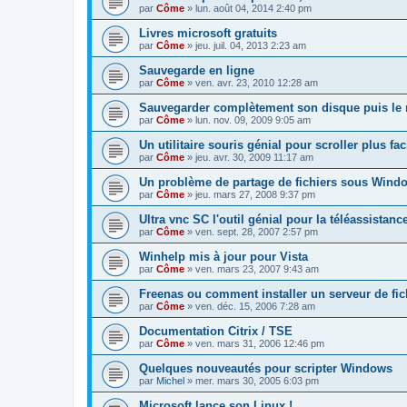
par
Côme
» lun. août 04, 2014 2:40 pm
Livres microsoft gratuits
par
Côme
» jeu. juil. 04, 2013 2:23 am
Sauvegarde en ligne
par
Côme
» ven. avr. 23, 2010 12:28 am
Sauvegarder complètement son disque puis le 
par
Côme
» lun. nov. 09, 2009 9:05 am
Un utilitaire souris génial pour scroller plus fa
par
Côme
» jeu. avr. 30, 2009 11:17 am
Un problème de partage de fichiers sous Windo
par
Côme
» jeu. mars 27, 2008 9:37 pm
Ultra vnc SC l'outil génial pour la téléassistance
par
Côme
» ven. sept. 28, 2007 2:57 pm
Winhelp mis à jour pour Vista
par
Côme
» ven. mars 23, 2007 9:43 am
Freenas ou comment installer un serveur de fi
par
Côme
» ven. déc. 15, 2006 7:28 am
Documentation Citrix / TSE
par
Côme
» ven. mars 31, 2006 12:46 pm
Quelques nouveautés pour scripter Windows
par
Michel
» mer. mars 30, 2005 6:03 pm
Microsoft lance son Linux !