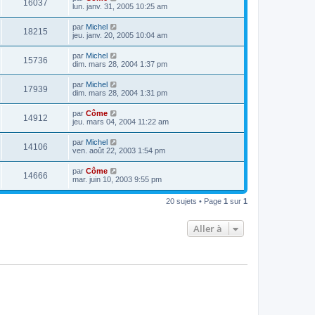
16037
lun. janv. 31, 2005 10:25 am
par
Michel
18215
jeu. janv. 20, 2005 10:04 am
par
Michel
15736
dim. mars 28, 2004 1:37 pm
par
Michel
17939
dim. mars 28, 2004 1:31 pm
par
Côme
14912
jeu. mars 04, 2004 11:22 am
par
Michel
14106
ven. août 22, 2003 1:54 pm
par
Côme
14666
mar. juin 10, 2003 9:55 pm
20 sujets • Page
1
sur
1
Aller à