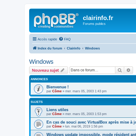
clairinfo.fr
Forums publics
Accès rapide
FAQ
Index du forum
Clairinfo
Windows
Windows
Recher
Re
Nouveau sujet
ANNONCES
Bienvenue !
par
Côme
» mer. mars 05, 2003 1:43 pm
SUJETS
Liens utiles
par
Côme
» mer. mars 05, 2003 1:53 pm
En cas de souci avec VirtualBox après mise à 
par
Côme
» lun. mai 06, 2019 1:56 pm
Windows update impossible, mode résident ant