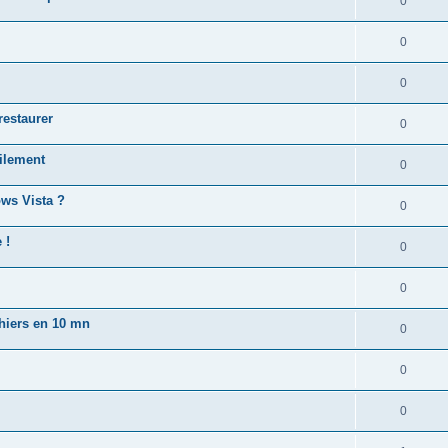
0
0
0
restaurer
0
cilement
0
ws Vista ?
0
 !
0
0
chiers en 10 mn
0
0
0