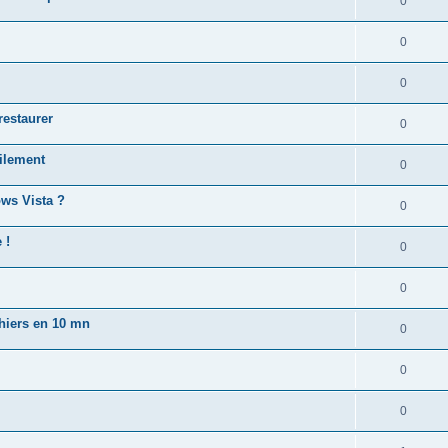
0
0
0
restaurer
0
cilement
0
ws Vista ?
0
 !
0
0
chiers en 10 mn
0
0
0