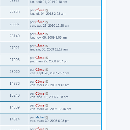
32917
lun. août 04, 2014 2:40 pm
par
Côme
29190
jeu. juil. 04, 2013 2:23 am
par
Côme
28397
ven. avr. 23, 2010 12:28 am
par
Côme
28140
lun. nov. 09, 2009 9:05 am
par
Côme
27921
jeu. avr. 30, 2009 11:17 am
par
Côme
27908
jeu. mars 27, 2008 9:37 pm
par
Côme
28060
ven. sept. 28, 2007 2:57 pm
par
Côme
14776
ven. mars 23, 2007 9:43 am
par
Côme
15240
ven. déc. 15, 2006 7:28 am
par
Côme
14809
ven. mars 31, 2006 12:46 pm
par
Michel
14514
mer. mars 30, 2005 6:03 pm
par
Côme