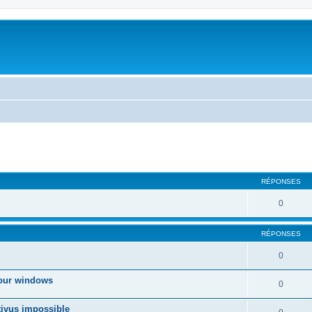
cher
cherche avancée
RÉPONSES
0
RÉPONSES
0
jour windows
0
ivus impossible