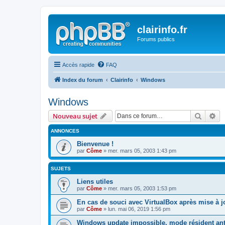
clairinfo.fr
Forums publics
Accès rapide
FAQ
Index du forum
Clairinfo
Windows
Windows
Recher
Re
Nouveau sujet
ANNONCES
Bienvenue !
par
Côme
» mer. mars 05, 2003 1:43 pm
SUJETS
Liens utiles
par
Côme
» mer. mars 05, 2003 1:53 pm
En cas de souci avec VirtualBox après mise à 
par
Côme
» lun. mai 06, 2019 1:56 pm
Windows update impossible, mode résident ant