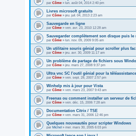
par
Côme
» lun. août 04, 2014 2:40 pm
Livres microsoft gratuits
par
Côme
» jeu. juil. 04, 2013 2:23 am
Sauvegarde en ligne
par
Côme
» ven. avr. 23, 2010 12:28 am
Sauvegarder complètement son disque puis le 
par
Côme
» lun. nov. 09, 2009 9:05 am
Un utilitaire souris génial pour scroller plus fa
par
Côme
» jeu. avr. 30, 2009 11:17 am
Un problème de partage de fichiers sous Windo
par
Côme
» jeu. mars 27, 2008 9:37 pm
Ultra vnc SC l'outil génial pour la téléassistance
par
Côme
» ven. sept. 28, 2007 2:57 pm
Winhelp mis à jour pour Vista
par
Côme
» ven. mars 23, 2007 9:43 am
Freenas ou comment installer un serveur de fi
par
Côme
» ven. déc. 15, 2006 7:28 am
Documentation Citrix / TSE
par
Côme
» ven. mars 31, 2006 12:46 pm
Quelques nouveautés pour scripter Windows
par
Michel
» mer. mars 30, 2005 6:03 pm
Microsoft lance son Linux !