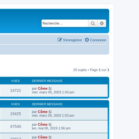
Rechercher
Recherche avancé
S’enregistrer
Connexion
20 sujets • Page
1
sur
1
VUES
DERNIER MESSAGE
par
Côme
14721
mer. mars 05, 2003 1:43 pm
VUES
DERNIER MESSAGE
par
Côme
15425
mer. mars 05, 2003 1:53 pm
par
Côme
47540
lun. mai 06, 2019 1:56 pm
par
Côme