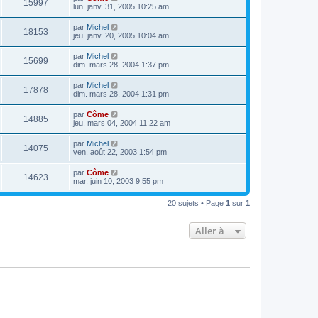
15997
lun. janv. 31, 2005 10:25 am
par
Michel
18153
jeu. janv. 20, 2005 10:04 am
par
Michel
15699
dim. mars 28, 2004 1:37 pm
par
Michel
17878
dim. mars 28, 2004 1:31 pm
par
Côme
14885
jeu. mars 04, 2004 11:22 am
par
Michel
14075
ven. août 22, 2003 1:54 pm
par
Côme
14623
mar. juin 10, 2003 9:55 pm
20 sujets • Page
1
sur
1
Aller à