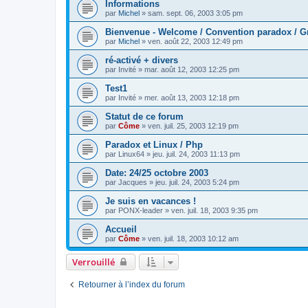
Informations
par
Michel
» sam. sept. 06, 2003 3:05 pm
Bienvenue - Welcome / Convention paradox / G
par
Michel
» ven. août 22, 2003 12:49 pm
ré-activé + divers
par
Invité
» mar. août 12, 2003 12:25 pm
Test1
par
Invité
» mer. août 13, 2003 12:18 pm
Statut de ce forum
par
Côme
» ven. juil. 25, 2003 12:19 pm
Paradox et Linux / Php
par
Linux64
» jeu. juil. 24, 2003 11:13 pm
Date: 24/25 octobre 2003
par
Jacques
» jeu. juil. 24, 2003 5:24 pm
Je suis en vacances !
par
PONX-leader
» ven. juil. 18, 2003 9:35 pm
Accueil
par
Côme
» ven. juil. 18, 2003 10:12 am
Verrouillé
Retourner à l’index du forum