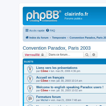
clairinfo.fr
Forums publics
Accès rapide
FAQ
Index du forum
Temporaire
Convention Paradox, Paris 2
Convention Paradox, Paris 2003
Rechercher
Recher
Verrouillé
SUJETS
Liens vers les présentations
par
Côme
» lun. mai 29, 2006 4:36 pm
Accueil en français
par
Côme
» mer. juil. 30, 2003 10:14 am
Welcome to english speaking Paradox users !
par
Côme
» mer. juil. 30, 2003 10:02 am
Fermeture forum
par
Michel
» ven. mai 21, 2004 7:48 am