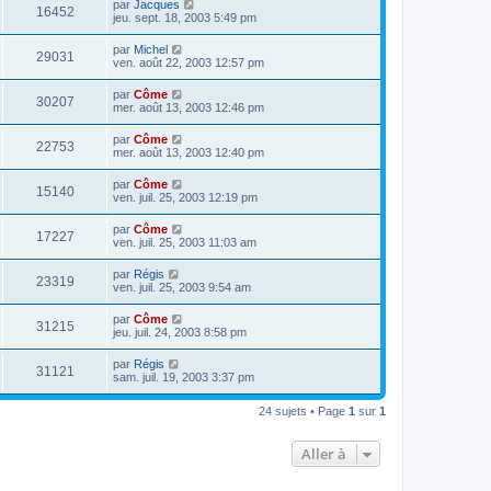
par
Jacques
16452
jeu. sept. 18, 2003 5:49 pm
par
Michel
29031
ven. août 22, 2003 12:57 pm
par
Côme
30207
mer. août 13, 2003 12:46 pm
par
Côme
22753
mer. août 13, 2003 12:40 pm
par
Côme
15140
ven. juil. 25, 2003 12:19 pm
par
Côme
17227
ven. juil. 25, 2003 11:03 am
par
Régis
23319
ven. juil. 25, 2003 9:54 am
par
Côme
31215
jeu. juil. 24, 2003 8:58 pm
par
Régis
31121
sam. juil. 19, 2003 3:37 pm
24 sujets • Page
1
sur
1
Aller à