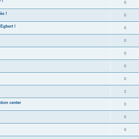
 !
0
ès !
0
Egbert !
0
0
0
0
0
2
ntion center
0
0
0