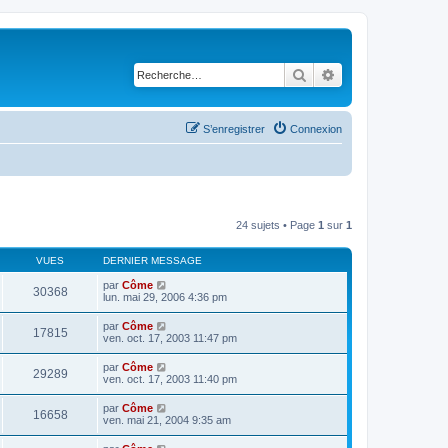
Rechercher
Recherche avancé
S’enregistrer
Connexion
24 sujets • Page
1
sur
1
VUES
DERNIER MESSAGE
par
Côme
30368
lun. mai 29, 2006 4:36 pm
par
Côme
17815
ven. oct. 17, 2003 11:47 pm
par
Côme
29289
ven. oct. 17, 2003 11:40 pm
par
Côme
16658
ven. mai 21, 2004 9:35 am