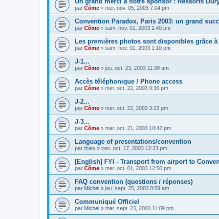
Un grand merci à notre sponsor : Ressorts Dury
par
Côme
» mer. nov. 05, 2003 7:04 pm
Convention Paradox, Paris 2003: un grand succ
par
Côme
» sam. nov. 01, 2003 2:40 pm
Les premières photos sont disponibles grâce à 
par
Côme
» sam. nov. 01, 2003 1:10 pm
J-1...
par
Côme
» jeu. oct. 23, 2003 11:38 am
Accès téléphonique / Phone access
par
Côme
» mer. oct. 22, 2003 9:36 pm
J-2...
par
Côme
» mer. oct. 22, 2003 3:22 pm
J-3...
par
Côme
» mar. oct. 21, 2003 10:42 pm
Language of presentations/convention
par
thies
» ven. oct. 17, 2003 12:23 pm
[English] FYI - Transport from airport to Conve
par
Côme
» mer. oct. 01, 2003 12:50 pm
FAQ convention (questions / réponses)
par
Michel
» jeu. sept. 25, 2003 8:59 am
Communiqué Officiel
par
Michel
» mar. sept. 23, 2003 11:09 pm