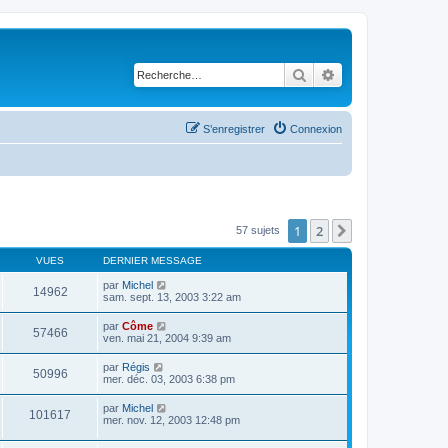
Rechercher
Recherche avancé
S’enregistrer
Connexion
1
2
Suivante
57 sujets
VUES
DERNIER MESSAGE
par
Michel
14962
sam. sept. 13, 2003 3:22 am
par
Côme
57466
ven. mai 21, 2004 9:39 am
par
Régis
50996
mer. déc. 03, 2003 6:38 pm
par
Michel
101617
mer. nov. 12, 2003 12:48 pm