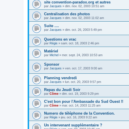
site convention-paradox.org et autres
par
Jacques
» dim. nov. 02, 2003 10:51 am
Centralisation des photos
par
Jacques
» dim. nov. 02, 2003 11:02 am
Suite ....
par
Jacques
» dim. oct. 26, 2003 5:49 pm
Questions en vrac
par
Régis
» sam. oct. 18, 2003 2:46 pm
Matériel
par
Michel
» mer. sept. 24, 2003 10:53 am
Sponsor
par
Jacques
» ven. oct. 17, 2003 9:00 am
Planning vendredi
par
Jacques
» lun. oct. 20, 2003 9:57 pm
Repas du Jeudi Soir
par
Côme
» dim. oct. 19, 2003 9:29 pm
C'est bon pour l'Ambassade du Sud Ouest !!
par
Côme
» mar. oct. 14, 2003 11:25 am
Numero de téléphone de la Convention.
par
Régis
» jeu. oct. 16, 2003 9:22 am
Un intervenant supplémentaire ?