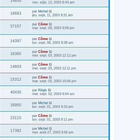
14650
ven. sept. 12, 2003 8:43 am
par
Michel
16683
jeu. sept. 11, 2003 9:31 am
par
Côme
57157
mar. sept. 09, 2003 9:09 pm
par
Côme
14397
lun. sept. 08, 2003 9:38 am
par
Côme
16365
mer. sept. 03, 2003 12:12 pm
par
Côme
14603
mer. sept. 03, 2003 12:11 pm
par
Côme
15312
mar. sept. 02, 2003 10:06 pm
par
Régis
40435
mar. sept. 02, 2003 9:04 am
par
Michel
16950
lun. sept. 01, 2003 9:33 pm
par
Côme
23115
lun. sept. 01, 2003 9:11 pm
par
Michel
17382
mer. août 27, 2003 9:56 pm