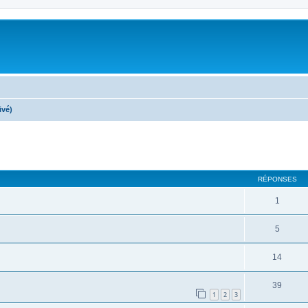
ivé)
che avancée
RÉPONSES
1
5
14
39
1
2
3