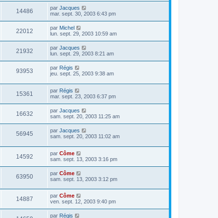
par
Jacques
14486
mar. sept. 30, 2003 6:43 pm
par
Michel
22012
lun. sept. 29, 2003 10:59 am
par
Jacques
21932
lun. sept. 29, 2003 8:21 am
par
Régis
93953
jeu. sept. 25, 2003 9:38 am
par
Régis
15361
mar. sept. 23, 2003 6:37 pm
par
Jacques
16632
sam. sept. 20, 2003 11:25 am
par
Jacques
56945
sam. sept. 20, 2003 11:02 am
par
Côme
14592
sam. sept. 13, 2003 3:16 pm
par
Côme
63950
sam. sept. 13, 2003 3:12 pm
par
Côme
14887
ven. sept. 12, 2003 9:40 pm
par
Régis