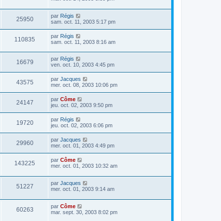
par
Régis
25950
sam. oct. 11, 2003 5:17 pm
par
Régis
110835
sam. oct. 11, 2003 8:16 am
par
Régis
16679
ven. oct. 10, 2003 4:45 pm
par
Jacques
43575
mer. oct. 08, 2003 10:06 pm
par
Côme
24147
jeu. oct. 02, 2003 9:50 pm
par
Régis
19720
jeu. oct. 02, 2003 6:06 pm
par
Jacques
29960
mer. oct. 01, 2003 4:49 pm
par
Côme
143225
mer. oct. 01, 2003 10:32 am
par
Jacques
51227
mer. oct. 01, 2003 9:14 am
par
Côme
60263
mar. sept. 30, 2003 8:02 pm