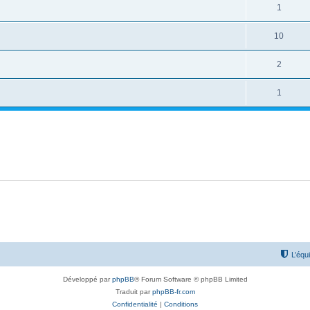
1
10
2
1
L’équ
Développé par
phpBB
® Forum Software © phpBB Limited
Traduit par
phpBB-fr.com
Confidentialité
|
Conditions