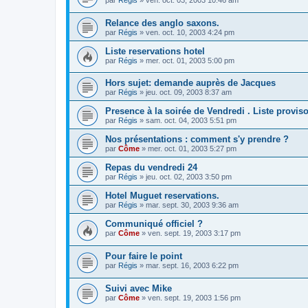
par
Régis
» ven. oct. 03, 2003 10:46 am
Relance des anglo saxons.
par
Régis
» ven. oct. 10, 2003 4:24 pm
Liste reservations hotel
par
Régis
» mer. oct. 01, 2003 5:00 pm
Hors sujet: demande auprès de Jacques
par
Régis
» jeu. oct. 09, 2003 8:37 am
Presence à la soirée de Vendredi . Liste proviso
par
Régis
» sam. oct. 04, 2003 5:51 pm
Nos présentations : comment s'y prendre ?
par
Côme
» mer. oct. 01, 2003 5:27 pm
Repas du vendredi 24
par
Régis
» jeu. oct. 02, 2003 3:50 pm
Hotel Muguet reservations.
par
Régis
» mar. sept. 30, 2003 9:36 am
Communiqué officiel ?
par
Côme
» ven. sept. 19, 2003 3:17 pm
Pour faire le point
par
Régis
» mar. sept. 16, 2003 6:22 pm
Suivi avec Mike
par
Côme
» ven. sept. 19, 2003 1:56 pm