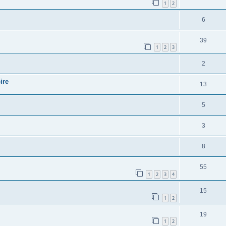
1
2
6
39
1
2
3
2
ire
13
5
3
8
55
1
2
3
4
15
1
2
19
1
2