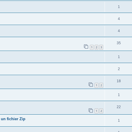
1
4
4
35
1
2
3
1
2
18
1
2
1
22
1
2
un fichier Zip
1