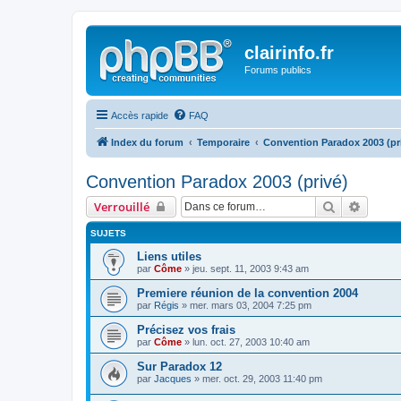
clairinfo.fr
Forums publics
Accès rapide
FAQ
Index du forum
Temporaire
Convention Paradox 2003 (pr
Convention Paradox 2003 (privé)
Rechercher
Recher
Verrouillé
SUJETS
Liens utiles
par
Côme
» jeu. sept. 11, 2003 9:43 am
Premiere réunion de la convention 2004
par
Régis
» mer. mars 03, 2004 7:25 pm
Précisez vos frais
par
Côme
» lun. oct. 27, 2003 10:40 am
Sur Paradox 12
par
Jacques
» mer. oct. 29, 2003 11:40 pm