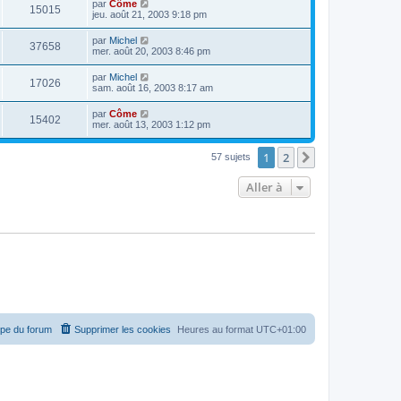
par
Côme
15015
jeu. août 21, 2003 9:18 pm
par
Michel
37658
mer. août 20, 2003 8:46 pm
par
Michel
17026
sam. août 16, 2003 8:17 am
par
Côme
15402
mer. août 13, 2003 1:12 pm
1
2
Suivante
57 sujets
Aller à
ipe du forum
Supprimer les cookies
Heures au format
UTC+01:00