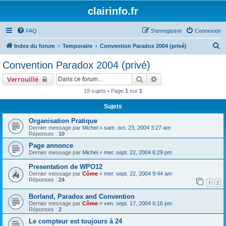
clairinfo.fr
FAQ
S’enregistrer
Connexion
R
Index du forum
Temporaire
Convention Paradox 2004 (privé)
e
Convention Paradox 2004 (privé)
c
Rechercher
Recherche avancée
Verrouillé
h
19 sujets • Page
1
sur
1
e
Sujets
r
c
Organisation Pratique
Dernier message par
Michel
«
sam. oct. 23, 2004 3:27 am
h
Réponses :
10
e
Page annonce
Dernier message par
Michel
«
mer. sept. 22, 2004 6:29 pm
r
Presentation de WPO12
Dernier message par
Côme
«
mer. sept. 22, 2004 9:44 am
Réponses :
24
1
2
Borland, Paradox and Convention
Dernier message par
Côme
«
ven. sept. 17, 2004 6:16 pm
Réponses :
2
Le compteur est toujours à 24