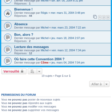
Dernier message par
Michel
«
lun. avr. 05, 2004 8:31 pm
Réponses :
1
Bienvenue !
Dernier message par
Régis
«
mer. mars 31, 2004 3:48 pm
Réponses :
44
1
2
3
Absence
Dernier message par
Michel
«
mar. mars 23, 2004 7:22 am
Bon, alors ?
Dernier message par
Michel
«
jeu. mars 18, 2004 2:07 pm
Réponses :
2
Lecture des messages
Dernier message par
Michel
«
ven. mars 12, 2004 7:34 pm
Réponses :
12
Où faire cette Convention 2004 ?
Dernier message par
Côme
«
jeu. mars 04, 2004 7:04 pm
Verrouillé
19 sujets • Page
1
sur
1
Aller à
PERMISSIONS DU FORUM
Vous
ne pouvez pas
poster de nouveaux sujets
Vous
ne pouvez pas
répondre aux sujets
Vous
ne pouvez pas
modifier vos messages
Vous
ne pouvez pas
supprimer vos messages