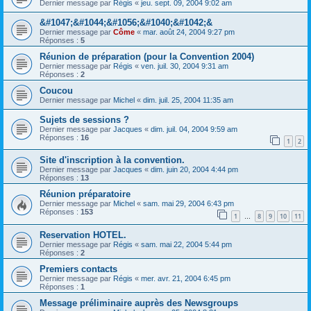
Dernier message par
Régis
«
jeu. sept. 09, 2004 9:02 am
&#1047;&#1044;&#1056;&#1040;&#1042;&
Dernier message par
Côme
«
mar. août 24, 2004 9:27 pm
Réponses :
5
Réunion de préparation (pour la Convention 2004)
Dernier message par
Régis
«
ven. juil. 30, 2004 9:31 am
Réponses :
2
Coucou
Dernier message par
Michel
«
dim. juil. 25, 2004 11:35 am
Sujets de sessions ?
Dernier message par
Jacques
«
dim. juil. 04, 2004 9:59 am
Réponses :
16
1
2
Site d'inscription à la convention.
Dernier message par
Jacques
«
dim. juin 20, 2004 4:44 pm
Réponses :
13
Réunion préparatoire
Dernier message par
Michel
«
sam. mai 29, 2004 6:43 pm
Réponses :
153
1
8
9
10
11
…
Reservation HOTEL.
Dernier message par
Régis
«
sam. mai 22, 2004 5:44 pm
Réponses :
2
Premiers contacts
Dernier message par
Régis
«
mer. avr. 21, 2004 6:45 pm
Réponses :
1
Message préliminaire auprès des Newsgroups