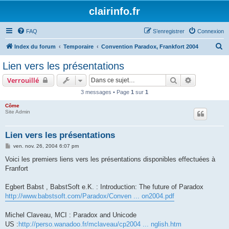
clairinfo.fr
FAQ
S’enregistrer
Connexion
R
Index du forum
Temporaire
Convention Paradox, Frankfort 2004
e
Lien vers les présentations
c
Rechercher
Recherche 
Verrouillé
h
3 messages • Page
1
sur
1
e
Côme
r
Site Admin
c
h
Lien vers les présentations
e
M
ven. nov. 26, 2004 6:07 pm
e
r
s
Voici les premiers liens vers les présentations disponibles effectuées à
s
Franfort
a
g
e
Egbert Babst , BabstSoft e.K. : Introduction: The future of Paradox
http://www.babstsoft.com/Paradox/Conven ... on2004.pdf
Michel Claveau, MCI : Paradox and Unicode
US :
http://perso.wanadoo.fr/mclaveau/cp2004 ... nglish.htm