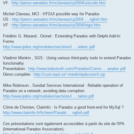
VF :
http://perso.wanadoo.fr/mclaveau/cp2004/unicode.htm
Michel Claveau, MCI : HTGUI possible way for Paradox
US :
http://perso.wanadoo.fr/mclaveau/cp2004 ... nglish.htm
VF :
http://perso.wanadoo.fr/mclaveau/cp2004/htgui.htm
Frédéric G. Marand , Osinet : Extending Paradox with Delphi Add-In
Forms
http://www.ipdox.org/modules/sections/i ... ederic.pdf
Vladimir Menkin , SGS : Using various third-party tools to extend Paradox
functionality
Presentation :
http://www.babstsoft.com//Paradox/Conve ... aradox.pdf
Démo complète :
http://cust.east.ru/~menkin/pdxconv4.zip
Mike Robinson , Sundial Services International : Reliable operation of
Paradox on a network; avoiding data corruption
http://www.ipdox.org/modules/sections/i ... tation.pdf
Côme de Christen, Clairinfo : Is Paradox a good front-end for MySql ?
http://www.clairinfo.fr/fichiers/Parado ... nglish.pdf
Ces présentations sont également accessibles à partir du site de l'IPA
(International Paradox Association) :