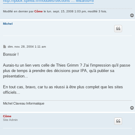
http://ipdox.spirea.fr/modules/sections ... le&artid=8
Modifié en dernier par
Côme
le lun. sept. 15, 2008 1:03 pm, modifié 3 fois.
Michel
M
dim. nov. 28, 2004 1:11 am
e
s
Bonsoir !
s
a
g
Aurais-tu un lien vers celle de Thies Grimm ? J'ai l'impression qu'il passe
e
plus de temps à prendre des décisions pour IPA, qu'à publier sa
présentation...
En tout cas, bravo, car tu as réussi à être plus complet que les sites
officiels...
Michel Claveau Informatique
Côme
Site Admin