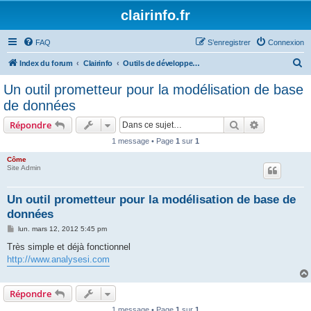
clairinfo.fr
FAQ
S’enregistrer
Connexion
R
Index du forum
Clairinfo
Outils de développement et bases de données
e
Un outil prometteur pour la modélisation de base
c
de données
h
Rechercher
Recherche 
Répondre
e
1 message • Page
1
sur
1
r
Côme
c
Site Admin
h
e
Un outil prometteur pour la modélisation de base de
données
r
M
lun. mars 12, 2012 5:45 pm
e
s
Très simple et déjà fonctionnel
s
http://www.analysesi.com
a
g
e
Répondre
1 message • Page
1
sur
1