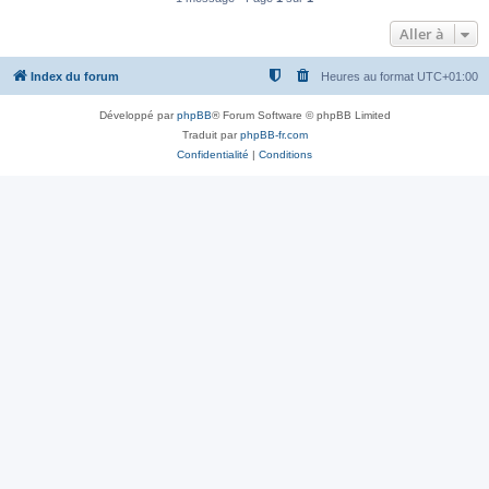
Aller à
Index du forum
Heures au format
UTC+01:00
Développé par
phpBB
® Forum Software © phpBB Limited
Traduit par
phpBB-fr.com
Confidentialité
|
Conditions