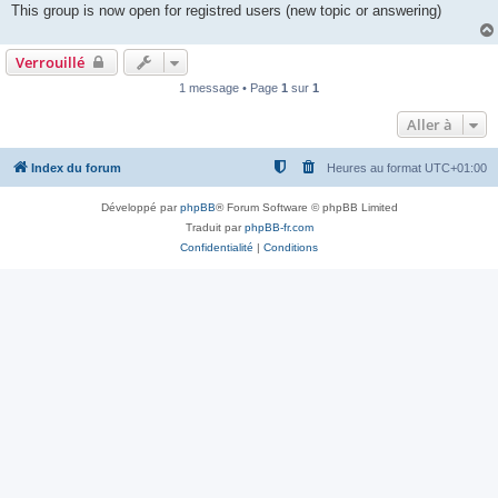
This group is now open for registred users (new topic or answering)
Verrouillé
1 message • Page
1
sur
1
Aller à
Index du forum
Heures au format
UTC+01:00
Développé par
phpBB
® Forum Software © phpBB Limited
Traduit par
phpBB-fr.com
Confidentialité
|
Conditions