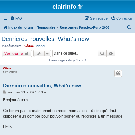
clairinfo.fr
FAQ
S’enregistrer
Connexion
R
Index du forum
Temporaire
Rencontres Paradox-Ponx 2005
e
Dernières nouvelles, What's new
c
Modérateurs :
Côme
,
Michel
h
Rechercher
Recherche 
Verrouillé
e
1 message • Page
1
sur
1
r
Côme
c
Site Admin
h
Dernières nouvelles, What's new
e
M
jeu. mars 23, 2006 10:59 am
r
e
s
Bonjour à tous,
s
a
g
Ce forum passe maintenant en mode normal c'est à dire qu'il faut
e
disposer d'un compte pour pouvoir poster ou répondre à un message.
Hello