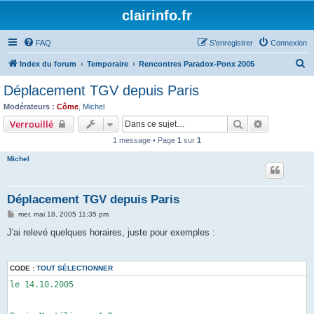
clairinfo.fr
FAQ
S’enregistrer
Connexion
R
Index du forum
Temporaire
Rencontres Paradox-Ponx 2005
e
Déplacement TGV depuis Paris
c
Modérateurs :
Côme
,
Michel
h
Rechercher
Recherche 
Verrouillé
e
1 message • Page
1
sur
1
r
Michel
c
h
Déplacement TGV depuis Paris
e
M
mer. mai 18, 2005 11:35 pm
r
e
s
J'ai relevé quelques horaires, juste pour exemples :
s
a
g
e
CODE :
TOUT SÉLECTIONNER
le 14.10.2005
