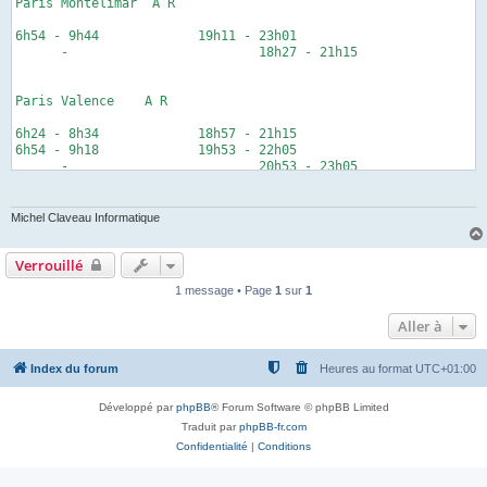
Paris Montélimar  A R  

6h54 - 9h44		19h11 - 23h01

      - 			18h27 - 21h15

Paris Valence    A R  

6h24 - 8h34		18h57 - 21h15

6h54 - 9h18		19h53 - 22h05

      - 			20h53 - 23h05

Paris Avignon    A R   

Michel Claveau Informatique
6h20 - 8h56		19h01 - 21h41

Verrouillé
      - 			20h01 - 22h41

1 message • Page
1
sur
1
Aller à
Index du forum
Heures au format
UTC+01:00
Développé par
phpBB
® Forum Software © phpBB Limited
Traduit par
phpBB-fr.com
Confidentialité
|
Conditions