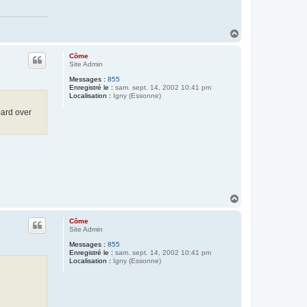
a
c
t
e
H
r
a
M
i
u
Côme
c
t
Site Admin
h
e
Messages :
855
l
Enregistré le :
sam. sept. 14, 2002 10:41 pm
Localisation :
Igny (Essonne)
oard over
H
a
u
Côme
t
Site Admin
Messages :
855
Enregistré le :
sam. sept. 14, 2002 10:41 pm
Localisation :
Igny (Essonne)