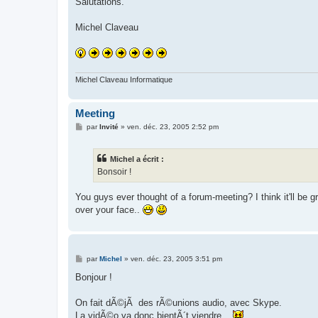
Salutations.
Michel Claveau
Michel Claveau Informatique
Meeting
M
par
Invité
»
ven. déc. 23, 2005 2:52 pm
e
s
s
Michel a écrit :
a
g
Bonsoir !
e
You guys ever thought of a forum-meeting? I think it'll be 
over your face..
M
par
Michel
»
ven. déc. 23, 2005 3:51 pm
e
s
Bonjour !
s
a
g
On fait dÃ©jÃ des rÃ©unions audio, avec Skype.
e
La vidÃ©o va donc bientÃ´t viendre...