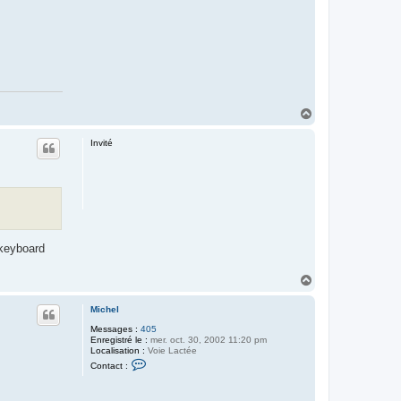
M
i
c
h
e
l
H
a
u
Invité
t
 keyboard
H
a
u
Michel
t
Messages :
405
Enregistré le :
mer. oct. 30, 2002 11:20 pm
Localisation :
Voie Lactée
C
Contact :
o
n
t