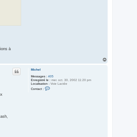
tions à
H
a
u
Michel
t
Messages :
405
Enregistré le :
mer. oct. 30, 2002 11:20 pm
Localisation :
Voie Lactée
C
Contact :
o
ux
n
t
a
c
t
e
lash,
r
M
i
c
h
e