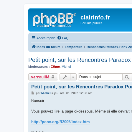
clairinfo.fr
Forums publics
Accès rapide
FAQ
Index du forum
Temporaire
Rencontres Paradox-Ponx 20
Petit point, sur les Rencontres Parado
Modérateurs :
Côme
,
Michel
R
Verrouillé
Petit point, sur les Rencontres Paradox Po
M
par
Michel
»
jeu. oct. 06, 2005 12:08 am
e
s
Bonsoir !
s
a
g
Vous pouvez lire la page ci-dessous. Même si elle devrait 
e
http://ponx.org/R2005/index.htm