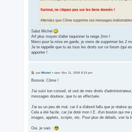
Surtout, ne cliquez pas sur les liens donnés !
Attendez que Côme supprime ces messages indésirables
Salut Michel
Arf plus moyen d'aller taquinner la neige 2mn !
Merci pour la mise en garde, je viens de supprimer les 2 
Je te rappelle que tu as tous les droits sur ce forum (qui e
apporter !
M
par
Michel
»
sam. févr. 11, 2006 8:33 pm
e
s
Bonsoir, Côme !
s
a
g
J'ai suivi ton conseil, et usé de mes droits d'administrate
e
messages douteux, que tu as effectuée.
J'ai eu un peu de mal, car il a d'abord fallu que je réalise q
Cela a été facile, car j'ai doté mon I.E. d'un bouton qui me 
images, applets, scripts, etc. Pour plus de détails, voir la
Oui, je sais :