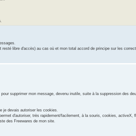
.
messages.
st resté libre d'accès) au cas où et mon total accord de principe sur les correc
ur, pour supprimer mon message, devenu inutile, suite à la suppression des de
ue je devais autoriser les cookies.
permet d'autoriser, très rapidement/facilement, à la souris, cookies, activeX, f
 liste des Freewares de mon site.