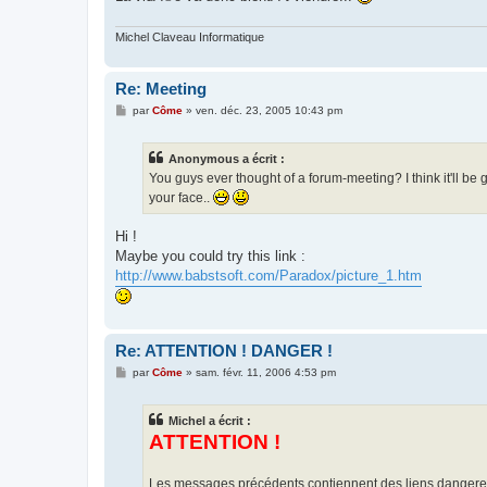
Michel Claveau Informatique
Re: Meeting
M
par
Côme
»
ven. déc. 23, 2005 10:43 pm
e
s
s
Anonymous a écrit :
a
g
You guys ever thought of a forum-meeting? I think it'll b
e
your face..
Hi !
Maybe you could try this link :
http://www.babstsoft.com/Paradox/picture_1.htm
Re: ATTENTION ! DANGER !
M
par
Côme
»
sam. févr. 11, 2006 4:53 pm
e
s
s
Michel a écrit :
a
g
ATTENTION !
e
Les messages précédents contiennent des liens dangere