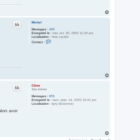
l
H
a
u
Michel
t
Messages :
405
Enregistré le :
mer. oct. 30, 2002 11:20 pm
Localisation :
Voie Lactée
C
Contact :
o
n
t
a
c
t
e
r
M
H
i
a
c
u
h
Côme
t
e
Site Admin
l
Messages :
855
Enregistré le :
sam. sept. 14, 2002 10:41 pm
Localisation :
Igny (Essonne)
lors avoir
H
a