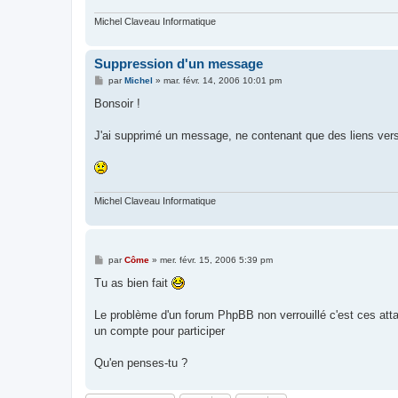
Michel Claveau Informatique
Suppression d'un message
M
par
Michel
»
mar. févr. 14, 2006 10:01 pm
e
s
Bonsoir !
s
a
g
J'ai supprimé un message, ne contenant que des liens vers
e
Michel Claveau Informatique
M
par
Côme
»
mer. févr. 15, 2006 5:39 pm
e
s
Tu as bien fait
s
a
g
Le problème d'un forum PhpBB non verrouillé c'est ces attaq
e
un compte pour participer
Qu'en penses-tu ?