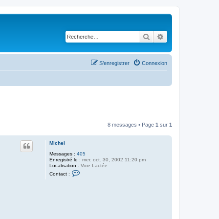
Rechercher
Recherche avancé
S’enregistrer
Connexion
8 messages • Page
1
sur
1
Michel
Messages :
405
Enregistré le :
mer. oct. 30, 2002 11:20 pm
Localisation :
Voie Lactée
C
Contact :
o
n
t
a
c
t
e
r