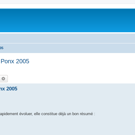
05
x Ponx 2005
echercher
Recherche avancée
nx 2005
rapidement évoluer, elle constitue déjà un bon résumé :