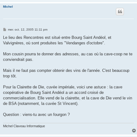
e
Michel
M
mer. oct. 12, 2005 11:11 pm
e
s
Le lieu des Rencontres est situé entre Bourg Saint Andéol, et
s
Valvignères, où sont produites les "Vendanges d'octobre".
a
g
e
Mon cousin pourra te donner des adresses, au cas où la cave-coop ne te
conviendrait pas.
Mais il ne faut pas compter obtenir des vins de l'année. C'est beaucoup
trop tôt.
Pour la Clairette de Die, cuvée impériale, voici une astuce : la cave
coopérative de Bourg Saint Andéol a un accord croisé de
commercialisation. Elle vend de la clairette, et la cave de Die vend le vin
de BSA (notamment, la cuvée St Vincent).
Question : viens-tu avec un fourgon ?
Michel Claveau Informatique