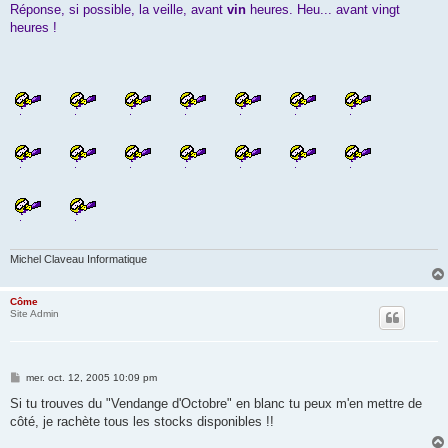
Réponse, si possible, la veille, avant
vin
heures. Heu... avant vingt
heures !
Michel Claveau Informatique
Côme
Site Admin
M
mer. oct. 12, 2005 10:09 pm
e
s
Si tu trouves du "Vendange d'Octobre" en blanc tu peux m'en mettre de
s
côté, je rachète tous les stocks disponibles !!
a
g