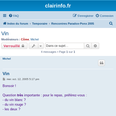
clairinfo.fr
FAQ
S’enregistrer
Connexion
R
Index du forum
Temporaire
Rencontres Paradox-Ponx 2005
e
Vin
c
Modérateurs :
Côme
,
Michel
h
Rechercher
Recherche 
Verrouillé
e
4 messages • Page
1
sur
1
r
Michel
c
h
Vin
e
M
mer. oct. 12, 2005 5:17 pm
r
e
s
Bonsoir !
s
a
g
Question
très
importante : pour le repas, préférez-vous :
e
- du vin blanc ?
- du vin rouge ?
- les deux ?