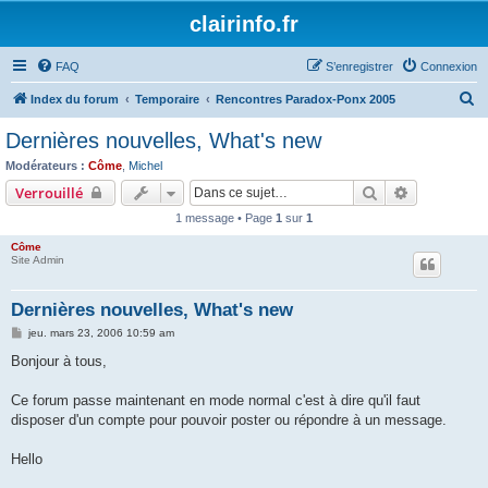
clairinfo.fr
FAQ
S’enregistrer
Connexion
R
Index du forum
Temporaire
Rencontres Paradox-Ponx 2005
e
Dernières nouvelles, What's new
c
Modérateurs :
Côme
,
Michel
h
Rechercher
Recherche 
Verrouillé
e
1 message • Page
1
sur
1
r
Côme
c
Site Admin
h
Dernières nouvelles, What's new
e
M
jeu. mars 23, 2006 10:59 am
r
e
s
Bonjour à tous,
s
a
g
Ce forum passe maintenant en mode normal c'est à dire qu'il faut
e
disposer d'un compte pour pouvoir poster ou répondre à un message.
Hello