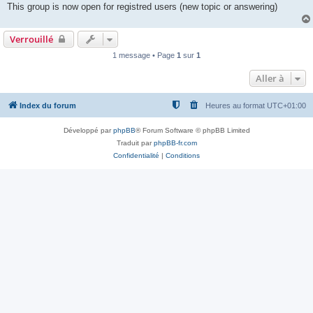
This group is now open for registred users (new topic or answering)
Verrouillé
1 message • Page
1
sur
1
Aller à
Index du forum
Heures au format
UTC+01:00
Développé par
phpBB
® Forum Software © phpBB Limited
Traduit par
phpBB-fr.com
Confidentialité
|
Conditions