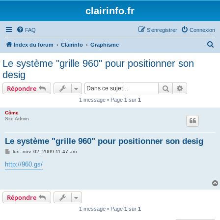
clairinfo.fr
FAQ
S’enregistrer
Connexion
R
Index du forum
Clairinfo
Graphisme
e
Le système "grille 960" pour positionner son
c
desig
h
Rechercher
Recherche 
Répondre
e
1 message • Page
1
sur
1
r
Côme
c
Site Admin
h
e
Le système "grille 960" pour positionner son desig
r
M
lun. nov. 02, 2009 11:47 am
e
s
http://960.gs/
s
a
g
e
Répondre
1 message • Page
1
sur
1