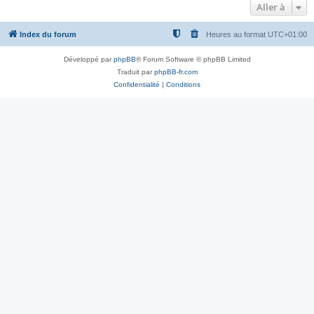
Aller à
Index du forum
Heures au format
UTC+01:00
Développé par
phpBB
® Forum Software © phpBB Limited
Traduit par
phpBB-fr.com
Confidentialité
|
Conditions