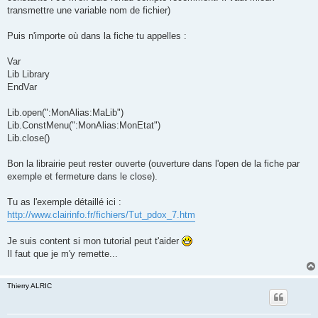
transmettre une variable nom de fichier)
Puis n'importe où dans la fiche tu appelles :
Var
Lib Library
EndVar
Lib.open(":MonAlias:MaLib")
Lib.ConstMenu(":MonAlias:MonEtat")
Lib.close()
Bon la librairie peut rester ouverte (ouverture dans l'open de la fiche par
exemple et fermeture dans le close).
Tu as l'exemple détaillé ici :
http://www.clairinfo.fr/fichiers/Tut_pdox_7.htm
Je suis content si mon tutorial peut t'aider
Il faut que je m'y remette...
Thierry ALRIC