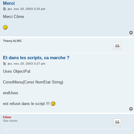
Merci
M
jeu. nov. 20, 2003 3:15 pm
e
s
Merci Côme
s
a
g
e
Thierry ALRIC
Et dans les scripts, ca marche ?
M
jeu. nov. 20, 2003 3:27 pm
e
s
Uses ObjectPal
s
a
g
ConstMenu(Const NomEtat String)
e
endUses
est refusé dans le script !!!
Côme
Site Admin