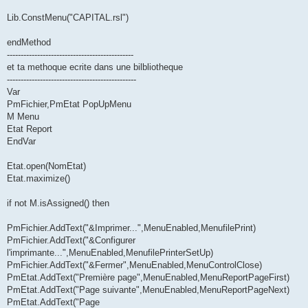
Lib.ConstMenu("CAPITAL.rsl")
endMethod
----------------------------------------------
et ta methoque ecrite dans une bilbliotheque
-----------------------------------------------
Var
PmFichier,PmEtat PopUpMenu
M Menu
Etat Report
EndVar
Etat.open(NomEtat)
Etat.maximize()
if not M.isAssigned() then
PmFichier.AddText("&Imprimer...",MenuEnabled,MenufilePrint)
PmFichier.AddText("&Configurer
l'imprimante...",MenuEnabled,MenufilePrinterSetUp)
PmFichier.AddText("&Fermer",MenuEnabled,MenuControlClose)
PmEtat.AddText("Première page",MenuEnabled,MenuReportPageFirst)
PmEtat.AddText("Page suivante",MenuEnabled,MenuReportPageNext)
PmEtat.AddText("Page