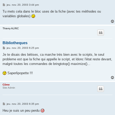
M
jeu. nov. 20, 2003 3:44 pm
e
s
Tu mets cela dans le bloc uses de la fiche (avec tes méthodes ou
s
variables globales)
a
g
e
Thierry ALRIC
Bibliotheques
M
jeu. nov. 20, 2003 6:25 pm
e
s
Je te disais des bétises, ca marche trés bien avec le scripts, le seul
s
probleme est que la fiche qui appelle le script, et ldonc l'état reste devant,
a
g
malgré toutes les commandes de bringtotop() maximize()...
e
Saperlipopette !!!
Côme
Site Admin
M
jeu. nov. 20, 2003 6:35 pm
e
s
Heu je suis un peu perdu
s