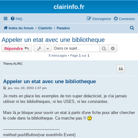
clairinfo.fr
FAQ
S’enregistrer
Connexion
R
Index du forum
Clairinfo
Paradox
e
Appeler un etat avec une bibliotheque
c
Rechercher
Recherche 
Répondre
h
8 messages • Page
1
sur
1
e
Thierry ALRIC
r
c
h
Appeler un etat avec une bibliotheque
e
M
jeu. nov. 20, 2003 1:37 pm
e
r
s
Je mets en place les exemples de ton super didacticiel, je n'ai jamais
s
utiliser ni les bibliotheques, ni les USES, ni les constantes.
a
g
e
Mais là je bloque pour ouvrir un etat à partir d'une fiche pour aller chercher
le code dans la bibliotheque. Ca marche pas !!
----------------------------------------------
method pushButton(var eventInfo Event)