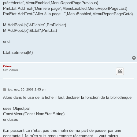
précédente",MenuEnabled,MenuReportPagePrevious)
PmEtat.AddText("Dernière page",MenuEnabled,MenuReportPageLast)
PmEtat.AddText("Aller à la page...",MenuEnabled,MenuReportPageGoto)
M.AddPopUp("&Fichier",PmFichier)
M.AddPopUp("&Etat",PmEtat)
endif
Etat.setmenu(M)
Côme
Site Admin
M
jeu. nov. 20, 2003 2:45 pm
e
s
Alors dans le use de la fiche il faut déclarer la fonction de la bibilothèque
s
a
g
uses Objectpal
e
ConstMenu(Const NomEtat String)
enduses
(En passant ce n'était pas très malin de ma part de passer par une
constante ! Je m'en suis rendu compte récemment. Il vaut mieux