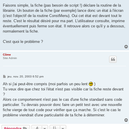
a
g
Faisons simple, la fiche (pas besoin de script !) déclare la routine de la
e
librairie. Un bouton de la fiche (par exemple) lance donc un état à l'écran
(c'est l'objectif de la routine ConstMenu). Oui cet état est devant tout le
reste. C'est le résultat désiré pour ma part. L'utilisateur consulte, imprime
éventuellement puis ferme son état. Il retrouve alors ce qu'il y a dessous,
normalement la fiche.
C'est quoi le problème ?
Côme
Site Admin
M
jeu. nov. 20, 2003 6:52 pm
e
s
Ah si j'ai peut-être compris (moi parfois un peu lent
)
s
Tu veux dire que chez toi l'état n'est pas visible car la fiche reste devant
a
g
?
e
Alors ce comportement n'est pas le cas d'une fiche standard sans code
particulier. Tu devrais pouvoir donc faire un petit test avec une nouvelle
fiche vierge de tout code pour vérifier que ça marche. Si c'est le cas le
problème viendrait d'une particularité de ta fiche à déterminer.
Répondre