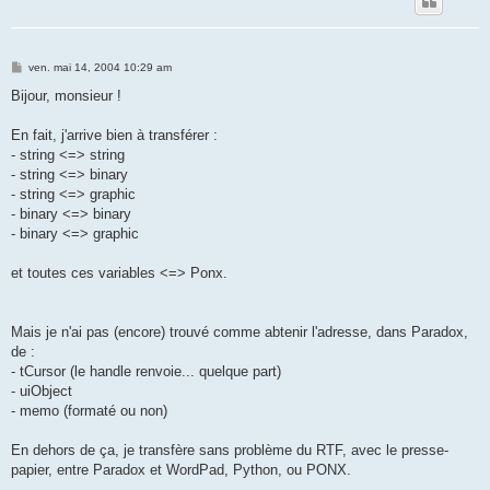
M
ven. mai 14, 2004 10:29 am
e
s
Bijour, monsieur !
s
a
g
En fait, j'arrive bien à transférer :
e
- string <=> string
- string <=> binary
- string <=> graphic
- binary <=> binary
- binary <=> graphic
et toutes ces variables <=> Ponx.
Mais je n'ai pas (encore) trouvé comme abtenir l'adresse, dans Paradox,
de :
- tCursor (le handle renvoie... quelque part)
- uiObject
- memo (formaté ou non)
En dehors de ça, je transfère sans problème du RTF, avec le presse-
papier, entre Paradox et WordPad, Python, ou PONX.