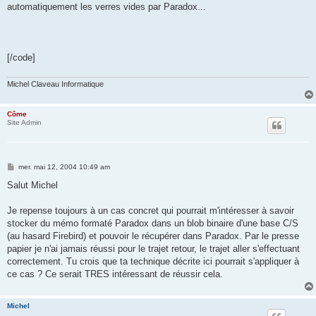
automatiquement les verres vides par Paradox...
[/code]
Michel Claveau Informatique
Côme
Site Admin
M
mer. mai 12, 2004 10:49 am
e
s
Salut Michel
s
a
g
Je repense toujours à un cas concret qui pourrait m'intéresser à savoir
e
stocker du mémo formaté Paradox dans un blob binaire d'une base C/S
(au hasard Firebird) et pouvoir le récupérer dans Paradox. Par le presse
papier je n'ai jamais réussi pour le trajet retour, le trajet aller s'effectuant
correctement. Tu crois que ta technique décrite ici pourrait s'appliquer à
ce cas ? Ce serait TRES intéressant de réussir cela.
Michel