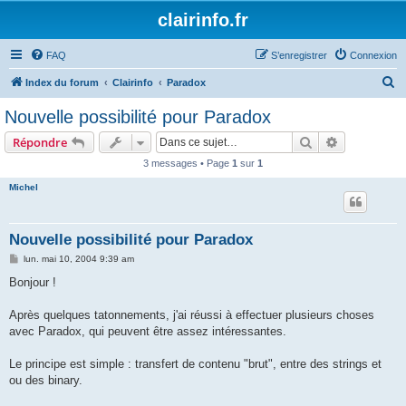
clairinfo.fr
FAQ
S’enregistrer
Connexion
R
Index du forum
Clairinfo
Paradox
e
Nouvelle possibilité pour Paradox
c
Rechercher
Recherche 
Répondre
h
3 messages • Page
1
sur
1
e
Michel
r
c
h
Nouvelle possibilité pour Paradox
e
M
lun. mai 10, 2004 9:39 am
e
r
s
Bonjour !
s
a
g
Après quelques tatonnements, j'ai réussi à effectuer plusieurs choses
e
avec Paradox, qui peuvent être assez intéressantes.
Le principe est simple : transfert de contenu "brut", entre des strings et
ou des binary.