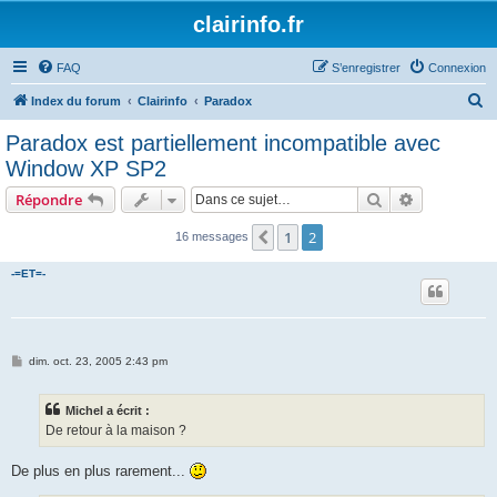
clairinfo.fr
FAQ
S’enregistrer
Connexion
R
Index du forum
Clairinfo
Paradox
e
Paradox est partiellement incompatible avec
c
Window XP SP2
h
Rechercher
Recherche 
Répondre
e
r
1
2
Précédente
16 messages
c
-=ET=-
h
e
r
M
dim. oct. 23, 2005 2:43 pm
e
s
s
Michel a écrit :
a
g
De retour à la maison ?
e
De plus en plus rarement...