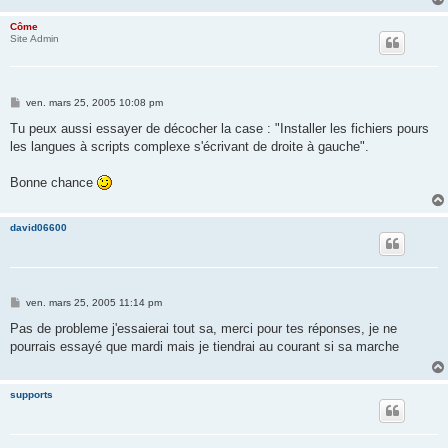
e
Côme
Site Admin
M
ven. mars 25, 2005 10:08 pm
e
s
Tu peux aussi essayer de décocher la case : "Installer les fichiers pours
s
les langues à scripts complexe s'écrivant de droite à gauche".
a
g
e
Bonne chance
david06600
M
ven. mars 25, 2005 11:14 pm
e
s
Pas de probleme j'essaierai tout sa, merci pour tes réponses, je ne
s
pourrais essayé que mardi mais je tiendrai au courant si sa marche
a
g
e
supports