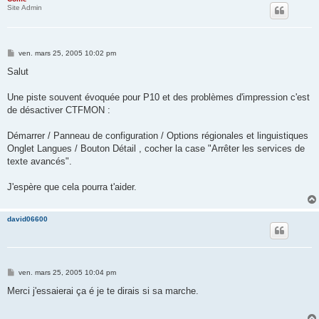
Site Admin
M
ven. mars 25, 2005 10:02 pm
e
s
Salut
s
a
g
Une piste souvent évoquée pour P10 et des problèmes d'impression c'est
e
de désactiver CTFMON :
Démarrer / Panneau de configuration / Options régionales et linguistiques
Onglet Langues / Bouton Détail , cocher la case "Arrêter les services de
texte avancés".
J'espère que cela pourra t'aider.
david06600
M
ven. mars 25, 2005 10:04 pm
e
s
Merci j'essaierai ça é je te dirais si sa marche.
s
a
g