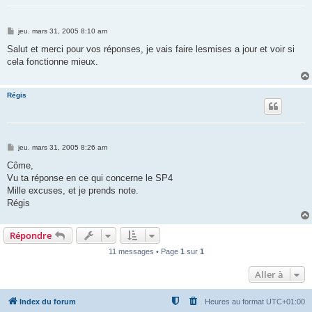
M
jeu. mars 31, 2005 8:10 am
e
s
Salut et merci pour vos réponses, je vais faire lesmises a jour et voir si
s
cela fonctionne mieux.
a
g
e
Régis
M
jeu. mars 31, 2005 8:26 am
e
s
Côme,
s
Vu ta réponse en ce qui concerne le SP4
a
g
Mille excuses, et je prends note.
e
Régis
Répondre
11 messages • Page
1
sur
1
Aller à
Index du forum
Heures au format
UTC+01:00