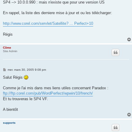
SP4 --> 10.0.0.990 : mais n'existe que pour une version US
En rappel, la liste des derniere mise à jour et ou les télécharger:
http://www.corel.com/servlet/Satellite? ... Perfect+10
Régis
Côme
Site Admin
M
mer. mars 30, 2005 9:08 pm
e
s
Salut Régis
s
a
g
Comme je l'ai mis dans mes liens utiles concernant Paradox :
e
ftp://ftp.corel.com/pub/WordPerfect/wpwin/10/french/
Et tu trouveras le SP4 VF.
A bientôt
supports