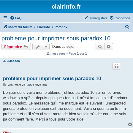
clairinfo.fr
FAQ
S’enregistrer
Connexion
R
Index du forum
Clairinfo
Paradox
e
probleme pour imprimer sous paradox 10
c
Rechercher
Recherche 
Répondre
h
11 messages • Page
1
sur
1
e
david06600
r
c
h
probleme pour imprimer sous paradox 10
e
M
ven. mars 25, 2005 9:25 pm
e
r
s
Bonjour donc voila mon probleme, j'utilise paradox 10 sur un pc avec
s
windows xp sp2 et depuis quelques temps il m'est impossible d'imprimer
a
g
sous paradox. Le message qu'il me marque est le suivant : unexpected
e
general protection violation exit the document. Voila si qqun a eu le mm
probleme et qu'il s'en ai sorti merci de bien vouloir m'aider car je ne sais
pa comment faire. Merci a tous pour votre aide.
Côme