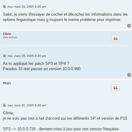
M
mar. mars 29, 2005 8:26 am
e
s
Salut, je viens d'essayer de cocher et décocher les informations dans les
s
options linguistique mais g toujours le meme probleme pour imprimer.
a
g
e
Côme
Site Admin
M
mar. mars 29, 2005 8:45 pm
e
s
As-tu appliqué les patch SP3 et SP4 ?
s
Paradox 10 doit passer en version 10.0.0.990
a
g
e
Régis
M
mer. mars 30, 2005 9:30 am
e
s
Côme,
s
je ne suis pas tout à fait d'accord sur les differents SP et version de P10.
a
g
e
SP3 --> 10.0.0.719 : derniere mise à jour pour une version française