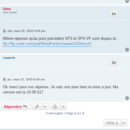
Côme
Site Admin
M
mer. mars 30, 2005 9:09 pm
e
s
Même réponse qu'au post précédent SP3 et SP4 VF sont dispos là :
s
ftp://ftp.corel.com/pub/WordPerfect/wpwin/10/french/
a
g
e
supports
M
jeu. mars 31, 2005 8:06 am
e
s
Ok merci pour vos réponse. Je vais voir pour faire la mise a jour. Ma
s
version est la 10.00.517
a
g
e
Répondre
4 messages • Page
1
sur
1
Aller à