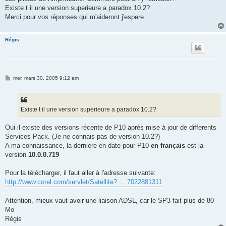
Existe t il une version superieure a paradox 10.2?
Merci pour vos réponses qui m'aideront j'espere.
Régis
M
mer. mars 30, 2005 9:12 am
e
s
s
a
g
Existe t il une version superieure a paradox 10.2?
e
Oui il existe des versions récente de P10 après mise à jour de differents
Services Pack. (Je ne connais pas de version 10.2?)
A ma connaissance, la derniere en date pour P10
en français
est la
version
10.0.0.719
Pour la télécharger, il faut aller à l'adresse suivante:
http://www.corel.com/servlet/Satellite? ... 7022881311
Attention, mieux vaut avoir une liaison ADSL, car le SP3 fait plus de 80
Mo
Régis