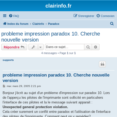
clairinfo.fr
FAQ
S’enregistrer
Connexion
R
Index du forum
Clairinfo
Paradox
e
probleme impression paradox 10. Cherche
c
nouvelle version
h
Rechercher
Recherche 
Répondre
e
4 messages • Page
1
sur
1
r
supports
c
h
e
probleme impression paradox 10. Cherche nouvelle
version
r
M
mar. mars 29, 2005 2:21 pm
e
s
Bonjour j'écrit au sujet d'un probleme d'impression sur paradox 10. Lors
s
de l'apperçu les pilotes de l'imprimante sont sollicité en particuliers
a
g
l'interface de ces pilotes et la le message suivant apparait :
e
Unexpected general protection violation.
Cela créer surement un conflit entre paradox et l'utilisation de l'interface
des pilotes de l'imprimante. Comment peut on y remédier?