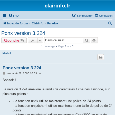
clairinfo.fr
FAQ
S’enregistrer
Connexion
R
Index du forum
Clairinfo
Paradox
e
Ponx version 3.224
c
Rechercher
Recherche 
Répondre
h
1 message • Page
1
sur
1
e
Michel
r
c
h
Ponx version 3.224
e
M
mar. août 22, 2006 10:03 pm
e
r
s
Bonsoir !
s
a
g
La version 3.224 améliore le rendu de caractères / chaînes Unicode, sur
e
plusieurs points :
- la fonction unitk utilise maintenant une police de 24 points
- la fonction unipdxhtml utilise maintenant une taille de police de 24
points
- la fonction unipdxhtml utilise maintenant Code2000 en plus de