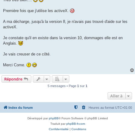
s
a
g
Première fois que j'utilise les activeX.
e
A ma décharge, jusqu'à la version 8, je n'avais pas trouvé d'aide sur les
activeX.
Je constate qu'il en existe dans la version 10, dommages elle est en
Anglais.
Je vais creuser de ce côté.
Merci Come.
Répondre
5 messages • Page
1
sur
1
Aller à
Index du forum
Heures au format
UTC+01:00
Développé par
phpBB
® Forum Software © phpBB Limited
Traduit par
phpBB-fr.com
Confidentialité
|
Conditions