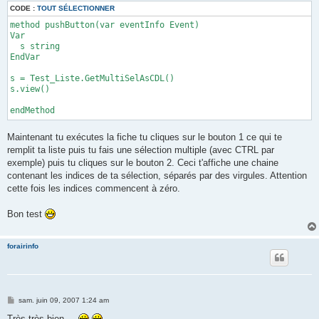
CODE :
TOUT SÉLECTIONNER
method pushButton(var eventInfo Event)

Var

  s string

EndVar

s = Test_Liste.GetMultiSelAsCDL()   

s.view()

endMethod
Maintenant tu exécutes la fiche tu cliques sur le bouton 1 ce qui te
remplit ta liste puis tu fais une sélection multiple (avec CTRL par
exemple) puis tu cliques sur le bouton 2. Ceci t'affiche une chaine
contenant les indices de ta sélection, séparés par des virgules. Attention
cette fois les indices commencent à zéro.
Bon test
forairinfo
M
sam. juin 09, 2007 1:24 am
e
s
Très très bien....