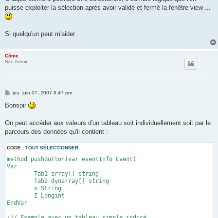
puisse exploiter la sélection après avoir validé et fermé la fenêtre view ...
Si quelqu'un peut m'aider
Côme
Site Admin
M
jeu. juin 07, 2007 8:47 pm
e
s
Bonsoir
s
a
g
On peut accéder aux valeurs d'un tableau soit individuellement soit par le
e
parcours des données qu'il contient :
CODE :
TOUT SÉLECTIONNER
method pushButton(var eventInfo Event)

Var

	Tab1 array[] string

	Tab2 dynarray[] string

	s String

	I Longint

EndVar

;// Exemple avec un tableau simple indicé
