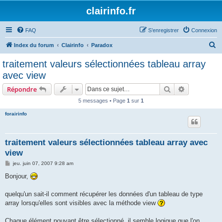
clairinfo.fr
FAQ
S’enregistrer
Connexion
R
Index du forum
Clairinfo
Paradox
e
traitement valeurs sélectionnées tableau array
c
avec view
h
Rechercher
Recherche 
Répondre
e
5 messages • Page
1
sur
1
r
forairinfo
c
h
e
traitement valeurs sélectionnées tableau array avec
view
r
M
jeu. juin 07, 2007 9:28 am
e
s
Bonjour,
s
a
g
quelqu'un sait-il comment récupérer les données d'un tableau de type
e
array lorsqu'elles sont visibles avec la méthode view
Chaque élément pouvant être sélectionné, il semble logique que l'on