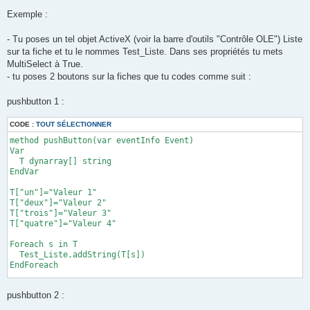
Exemple :
- Tu poses un tel objet ActiveX (voir la barre d'outils "Contrôle OLE") Liste
sur ta fiche et tu le nommes Test_Liste. Dans ses propriétés tu mets
MultiSelect à True.
- tu poses 2 boutons sur la fiches que tu codes comme suit :
pushbutton 1 :
CODE :
TOUT SÉLECTIONNER
method pushButton(var eventInfo Event)

Var	

  T dynarray[] string

EndVar

T["un"]="Valeur 1"

T["deux"]="Valeur 2"

T["trois"]="Valeur 3"

T["quatre"]="Valeur 4"

Foreach s in T

  Test_Liste.addString(T[s])

EndForeach

endMethod
pushbutton 2 :