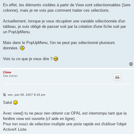
;Pour un tableau associatif (dynarray en OPAL)

Foreach s in Tab2

En effet, les éléments visibles à partir de View sont sélectionnables (1ere
	msgInfo("Vue du contenu de "+s,Tab2[s])

colonne), mais je ne vois pas comment traiter ces sélections.
EndForEach

Actuellement, lorsque je veux récupérer une variable sélectionnée d'un
endMethod
tableau, je suis obligé de passer soit par la création d'une fiche soit par
un PopUpMenu.
Mais dans le PopUpMenu, l'on ne peut pas sélectionné plusieurs
données.
Vois tu ce que je veux dire ?
Côme
Site Admin
M
ven. juin 08, 2007 8:16 pm
e
s
Salut
s
a
g
Avec view() tu ne peux rien obtenir car OPAL est interrompu tant que la
e
fenêtre view est ouverte (cf aide en ligne).
Pour ton souci de sélection multiple une piste rapide est d'utiliser l'objet
ActiveX Liste.