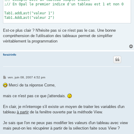
;// En Opal le premier indice d'un tableau est 1 et non 0

Tab1.addLast("valeur 1")

Tab1.AddLast("valeur 2")

Tab1.view() ;// <= uniquement en lecture !

Est-ce plus clair ? N'hésite pas si ce n'est pas le cas. Une bonne
msginfo("Vue de Tab1[2]",Tab1[2])

compréhension de l'utilisation des tableaux permet de simplifier
véritablement la programmation
;// Exemple avec un tableau associatif (Clé => valeur)

Tab2["Test1"] = "Ma valeur 1"

forairinfo
Tab2["Test2"] = "Ma valeur 2"

Tab2.view() ;// <= uniquement en lecture !

msgInfo("Vue de Tab2[Test2]",Tab2["Test2"])

M
ven. juin 08, 2007 4:52 pm
e
s
;// Exemples de parcours de tableaux

Merci de ta réponse Come,
s
a
msginfo("Message :","Exemple de parcours d'un tableau indicé")

g
mais ce n'est pas ce que j'attendais.
e
;Pour un tableau indicé

En clair, je m'interroge s'il existe un moyen de traiter les variables d'un
For I from 1 to Tab1.size()

	msgInfo("Vue de la valeur "+StrVal(I),Tab1[I])

tableau
à partir
de la fenêtre ouverte par la méthode View.
EndFor

Je sais que l'on ne peux pas modifier les valeurs d'un tableau avec view
msginfo("Message :","Exemple de parcours d'un tableau associat
mais peut-on les récupérer à partir de la sélection faite sous View ?