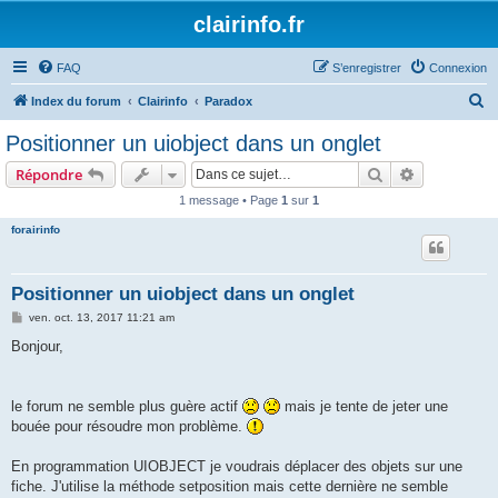
clairinfo.fr
FAQ
S’enregistrer
Connexion
R
Index du forum
Clairinfo
Paradox
e
Positionner un uiobject dans un onglet
c
Rechercher
Recherche 
Répondre
h
1 message • Page
1
sur
1
e
forairinfo
r
c
h
Positionner un uiobject dans un onglet
e
M
ven. oct. 13, 2017 11:21 am
e
r
s
Bonjour,
s
a
g
e
le forum ne semble plus guère actif
mais je tente de jeter une
bouée pour résoudre mon problème.
En programmation UIOBJECT je voudrais déplacer des objets sur une
fiche. J'utilise la méthode setposition mais cette dernière ne semble