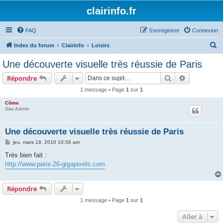
clairinfo.fr
FAQ
S’enregistrer
Connexion
R
Index du forum
Clairinfo
Loisirs
e
Une découverte visuelle très réussie de Paris
c
Rechercher
Recherche 
Répondre
h
1 message • Page
1
sur
1
e
Côme
r
Site Admin
c
h
Une découverte visuelle très réussie de Paris
e
M
jeu. mars 18, 2010 10:58 am
e
r
s
Très bien fait :
s
http://www.paris-26-gigapixels.com
a
g
e
Répondre
1 message • Page
1
sur
1
Aller à