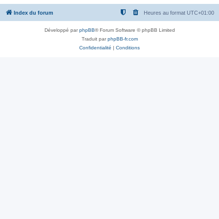
Index du forum
Heures au format
UTC+01:00
Développé par
phpBB
® Forum Software © phpBB Limited
Traduit par
phpBB-fr.com
Confidentialité
|
Conditions