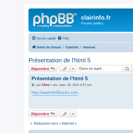
clairinfo.fr
Forums publics
Accès rapide
FAQ
Index du forum
Clairinfo
Internet
Présentation de l'html 5
R
Répondre
Présentation de l'html 5
M
par
Côme
»
jeu. sept. 29, 2011 4:57 pm
e
s
http://www.html5rocks.com
s
a
g
e
Répondre
Retourner vers « Internet »