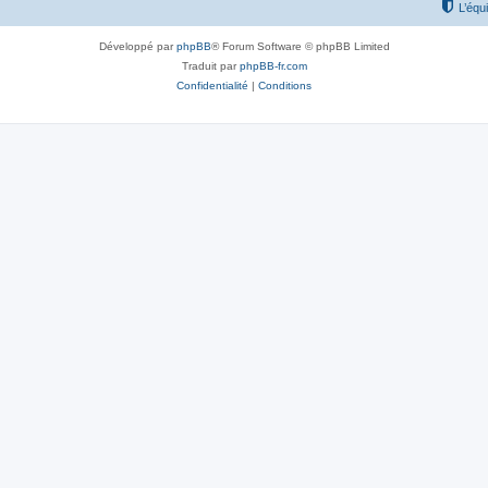
L’équ
Développé par
phpBB
® Forum Software © phpBB Limited
Traduit par
phpBB-fr.com
Confidentialité
|
Conditions