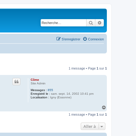
Rechercher
Recherche avancé
S’enregistrer
Connexion
1 message • Page
1
sur
1
Côme
Site Admin
Messages :
855
Enregistré le :
sam. sept. 14, 2002 10:41 pm
Localisation :
Igny (Essonne)
H
a
1 message • Page
1
sur
1
u
t
Aller à