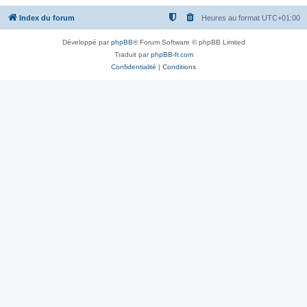
Index du forum
Heures au format
UTC+01:00
Développé par
phpBB
® Forum Software © phpBB Limited
Traduit par
phpBB-fr.com
Confidentialité
|
Conditions