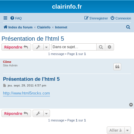
clairinfo.fr
FAQ
S’enregistrer
Connexion
R
Index du forum
Clairinfo
Internet
e
Présentation de l'html 5
c
Rechercher
Recherche 
Répondre
h
1 message • Page
1
sur
1
e
Côme
r
Site Admin
c
h
Présentation de l'html 5
e
M
jeu. sept. 29, 2011 4:57 pm
e
r
s
http://www.html5rocks.com
s
a
g
e
Répondre
1 message • Page
1
sur
1
Aller à