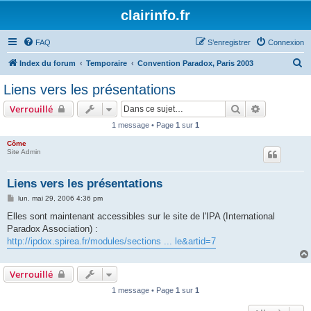
clairinfo.fr
FAQ
S’enregistrer
Connexion
R
Index du forum
Temporaire
Convention Paradox, Paris 2003
e
Liens vers les présentations
c
Rechercher
Recherche 
Verrouillé
h
1 message • Page
1
sur
1
e
Côme
r
Site Admin
c
h
Liens vers les présentations
e
M
lun. mai 29, 2006 4:36 pm
e
r
s
Elles sont maintenant accessibles sur le site de l'IPA (International
s
Paradox Association) :
a
g
http://ipdox.spirea.fr/modules/sections ... le&artid=7
e
Verrouillé
1 message • Page
1
sur
1