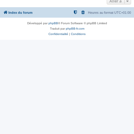
Aller à
Index du forum
Heures au format
UTC+01:00
Développé par
phpBB
® Forum Software © phpBB Limited
Traduit par
phpBB-fr.com
Confidentialité
|
Conditions