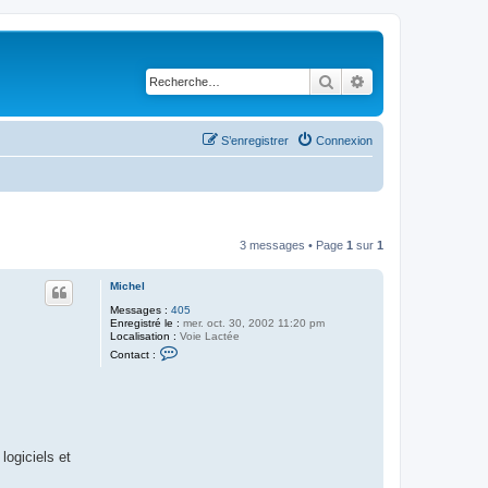
Rechercher
Recherche avancé
S’enregistrer
Connexion
3 messages • Page
1
sur
1
Michel
Messages :
405
Enregistré le :
mer. oct. 30, 2002 11:20 pm
Localisation :
Voie Lactée
C
Contact :
o
n
t
a
c
t
e
r
logiciels et
M
i