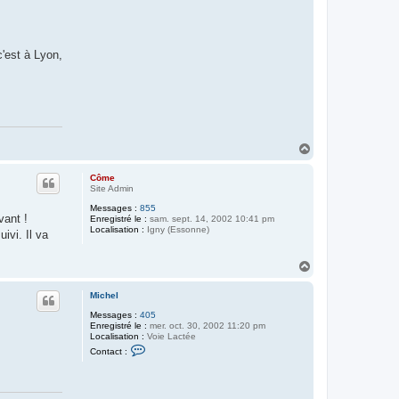
c
h
e
l
c'est à Lyon,
H
a
u
Côme
t
Site Admin
Messages :
855
vant !
Enregistré le :
sam. sept. 14, 2002 10:41 pm
Localisation :
Igny (Essonne)
ivi. Il va
H
a
u
Michel
t
Messages :
405
Enregistré le :
mer. oct. 30, 2002 11:20 pm
Localisation :
Voie Lactée
C
Contact :
o
n
t
a