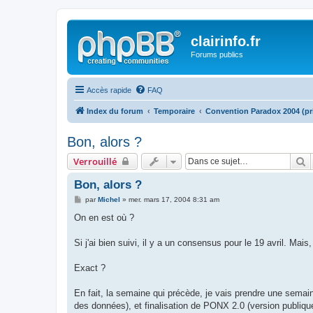
clairinfo.fr
Forums publics
Accès rapide
FAQ
Index du forum
Temporaire
Convention Paradox 2004 (pr
Bon, alors ?
R
Verrouillé
Bon, alors ?
M
par
Michel
»
mer. mars 17, 2004 8:31 am
e
s
On en est où ?
s
a
g
Si j'ai bien suivi, il y a un consensus pour le 19 avril. Mais
e
Exact ?
En fait, la semaine qui précède, je vais prendre une semai
des données), et finalisation de PONX 2.0 (version publique