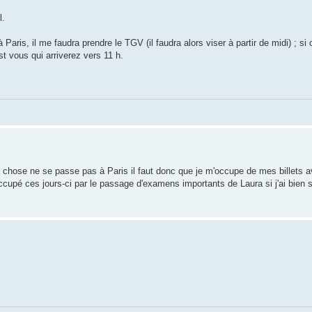
l.
aris, il me faudra prendre le TGV (il faudra alors viser à partir de midi) ; si 
est vous qui arriverez vers 11 h.
 chose ne se passe pas à Paris il faut donc que je m'occupe de mes billets a
occupé ces jours-ci par le passage d'examens importants de Laura si j'ai bien su