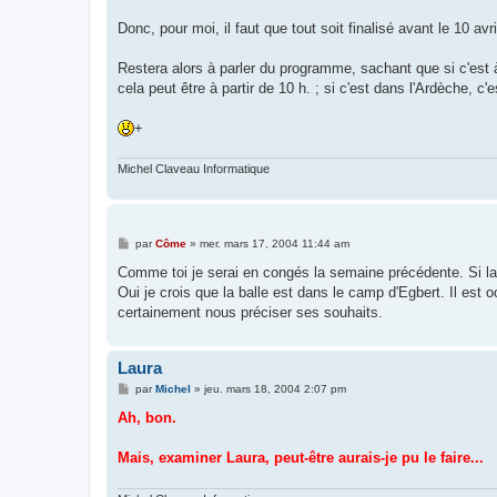
Donc, pour moi, il faut que tout soit finalisé avant le 10 avri
Restera alors à parler du programme, sachant que si c'est à P
cela peut être à partir de 10 h. ; si c'est dans l'Ardèche, c'
+
Michel Claveau Informatique
M
par
Côme
»
mer. mars 17, 2004 11:44 am
e
s
Comme toi je serai en congés la semaine précédente. Si la
s
Oui je crois que la balle est dans le camp d'Egbert. Il est 
a
g
certainement nous préciser ses souhaits.
e
Laura
M
par
Michel
»
jeu. mars 18, 2004 2:07 pm
e
s
Ah, bon.
s
a
g
Mais, examiner Laura, peut-être aurais-je pu le faire...
e