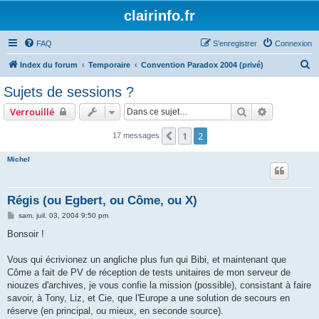
clairinfo.fr
FAQ
S’enregistrer
Connexion
R
Index du forum
Temporaire
Convention Paradox 2004 (privé)
e
Sujets de sessions ?
c
Rechercher
Recherche 
Verrouillé
h
e
1
2
Précédente
17 messages
r
Michel
c
h
Régis (ou Egbert, ou Côme, ou X)
e
M
sam. juil. 03, 2004 9:50 pm
r
e
s
Bonsoir !
s
a
g
Vous qui écrivionez un angliche plus fun qui Bibi, et maintenant que
e
Côme a fait de PV de réception de tests unitaires de mon serveur de
niouzes d'archives, je vous confie la mission (possible), consistant à faire
savoir, à Tony, Liz, et Cie, que l'Europe a une solution de secours en
réserve (en principal, ou mieux, en seconde source).