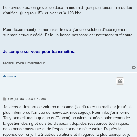
Le service sera en grève, de deux mains midi, jusqu'au lendemain du feu
d'artifice. (jusqu'au 15), et n'est qu'à 128 kbd.
Pour dbcommunity, si rien n'est trouvé, j'ai une solution d'hebergement,
sur mon serveur dédié. Et là, la bande passante est nettement suffisante.
Je compte sur vous pour transmettre...
Michel Claveau Informatique
Jacques
M
dim. juil. 04, 2004 9:59 am
e
s
Je viens à l'instant de voir ton message (j'ai dû rater un mail car je n'étais
s
plus informé de l'arrivée de nouveaux messages). Pour info, j'ai informé
a
g
Tony samedi matin que nous (Gibbon) pouvions si nécessaire reprendre
e
la gestion des ng et du site, disposant déjà des ressources techniques,
de la bande passante et de l'espace serveur nécessaire. D'après la
réponse de Tony, il a 2 autres solutions et il regarde la plus approprié. je